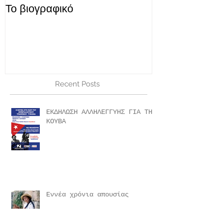
Το βιογραφικό
Notre Dame 1
Recent Posts
ΕΚΔΗΛΩΣΗ ΑΛΛΗΛΕΓΓΥΗΣ ΓΙΑ ΤΗ
ΚΟΥΒΑ
Εννέα χρόνια απουσίας