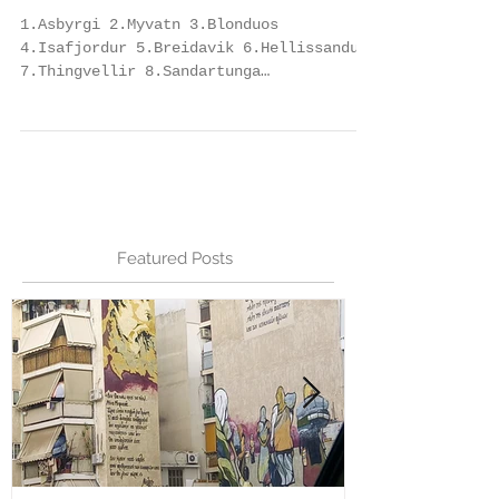
campsites in Iceland
1.Asbyrgi 2.Myvatn 3.Blonduos
4.Isafjordur 5.Breidavik 6.Hellissandur
7.Thingvellir 8.Sandartunga
9.Landmannalaugar 10.Vik 11.Hofn
https://www.vatnajokulsthjodgardur.is/en
/areas/jokulsargljufur/tjaldsvaedid-i-
asbyrgi appreciation ***
https://icelandthebeautiful.com/campsite
-bjarg-myvatn-nordurland-eystra-island/
appreciation ** Camping Blonduos
Featured Posts
65.659332, -20.276917 appreciation ***
Tjalda camping 66.060261, -23.203905
appreciation ***
http://breidavik.is/room/