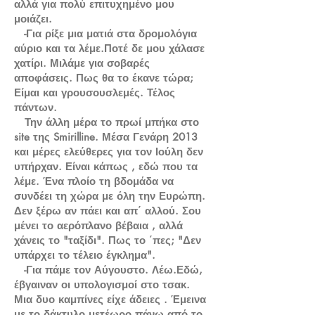
αλλά για πολύ επιτυχημένο μου
μοιάζει.
-Για ρίξε μια ματιά στα δρομολόγια
αύριο και τα λέμε.Ποτέ δε μου χάλασε
χατίρι. Μιλάμε για σοβαρές
αποφάσεις. Πως θα το έκανε τώρα;
Είμαι και γρουσουσλεμές. Τέλος
πάντων.
Την άλλη μέρα το πρωί μπήκα στο
site της Smirilline. Μέσα Γενάρη 2013
και μέρες ελεύθερες για τον Ιούλη δεν
υπήρχαν. Είναι κάπως , εδώ που τα
λέμε. Ένα πλοίο τη βδομάδα να
συνδέει τη χώρα με όλη την Ευρώπη.
Δεν ξέρω αν πάει και απ΄ αλλού. Σου
μένει το αερόπλανο βέβαια , αλλά
χάνεις το "ταξίδι". Πως το ΄πες; "Δεν
υπάρχει το τέλειο έγκλημα".
-Για πάμε τον Αύγουστο. Λέω.Εδώ,
έβγαιναν οι υπολογισμοί στο τσακ.
Μια δυο καμπίνες είχε άδειες . Έμεινα
με το δάκτυλο μετέωρο πάνω από το