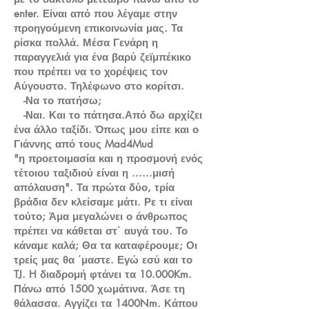
enter. Είναι από που λέγαμε στην
προηγούμενη επικοινωνία μας. Τα
ρίσκα πολλά. Μέσα Γενάρη η
παραγγελιά για ένα βαρύ ζεϊμπέκικο
που πρέπει να το χορέψεις τον
Αύγουστο. Τηλέφωνο στο κορίτσι.
-Να το πατήσω;
-Ναι. Και το πάτησα.Από δω αρχίζει
ένα άλλο ταξίδι. Όπως μου είπε και ο
Γιάννης από τους Mad4Mud
"η προετοιμασία και η προσμονή ενός
τέτοιου ταξιδιού είναι η ......μισή
απόλαυση". Τα πρώτα δύο, τρία
βράδια δεν κλείσαμε μάτι. Ρε τι είναι
τούτο; Άμα μεγαλώνει ο άνθρωπος
πρέπει να κάθεται στ΄ αυγά του. Το
κάναμε καλά; Θα τα καταφέρουμε; Οι
τρείς μας θα ΄μαστε. Εγώ εσύ και το
TJ. H διαδρομή φτάνει τα 10.000Km.
Πάνω από 1500 χωμάτινα. Άσε τη
θάλασσα. Αγγίζει τα 1400Nm. Κάπου