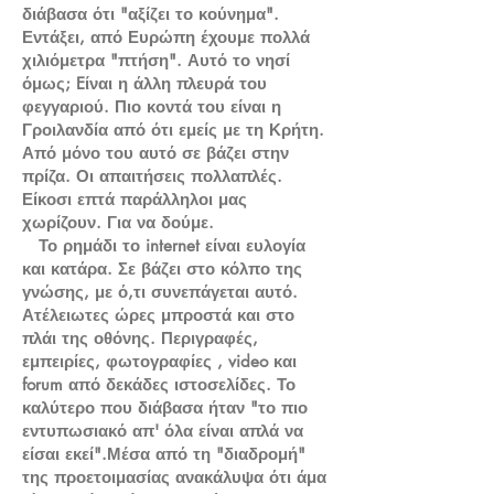
διάβασα ότι "αξίζει το κούνημα".
Εντάξει, από Ευρώπη έχουμε πολλά
χιλιόμετρα "πτήση". Αυτό το νησί
όμως; Eίναι η άλλη πλευρά του
φεγγαριού. Πιο κοντά του είναι η
Γροιλανδία από ότι εμείς με τη Κρήτη.
Από μόνο του αυτό σε βάζει στην
πρίζα. Οι απαιτήσεις πολλαπλές.
Είκοσι επτά παράλληλοι μας
χωρίζουν. Για να δούμε.
Το ρημάδι το internet είναι ευλογία
και κατάρα. Σε βάζει στο κόλπο της
γνώσης, με ό,τι συνεπάγεται αυτό.
Ατέλειωτες ώρες μπροστά και στο
πλάι της οθόνης. Περιγραφές,
εμπειρίες, φωτογραφίες , video και
forum από δεκάδες ιστοσελίδες. Το
καλύτερο που διάβασα ήταν "το πιο
εντυπωσιακό απ' όλα είναι απλά να
είσαι εκεί".Μέσα από τη "διαδρομή"
της προετοιμασίας ανακάλυψα ότι άμα