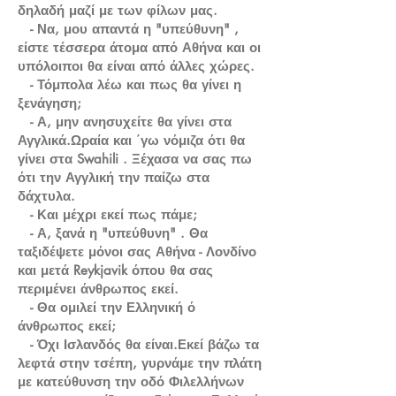
δηλαδή μαζί με των φίλων μας.
- Να, μου απαντά η "υπεύθυνη" ,
είστε τέσσερα άτομα από Αθήνα και οι
υπόλοιποι θα είναι από άλλες χώρες.
- Τόμπολα λέω και πως θα γίνει η
ξενάγηση;
- Α, μην ανησυχείτε θα γίνει στα
Αγγλικά.Ωραία και ΄γω νόμιζα ότι θα
γίνει στα Swahili . Ξέχασα να σας πω
ότι την Αγγλική την παίζω στα
δάχτυλα.
- Και μέχρι εκεί πως πάμε;
- Α, ξανά η "υπεύθυνη" . Θα
ταξιδέψετε μόνοι σας Αθήνα - Λονδίνο
και μετά Reykjavik όπου θα σας
περιμένει άνθρωπος εκεί.
- Θα ομιλεί την Ελληνική ό
άνθρωπος εκεί;
- Όχι Ισλανδός θα είναι.Εκεί βάζω τα
λεφτά στην τσέπη, γυρνάμε την πλάτη
με κατεύθυνση την οδό Φιλελλήνων