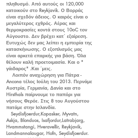
πληθυσμό. Από αυτούς οι 120,000
κατοικούν στο Reykjavik. Ο Βορράς
είναι σχεδόν άδειος. Ο καιρός είναι ο
μεγαλύτερος εχθρός. Αέρας και
θερμοκρασίες κοντά στους 10οC τον
Αύγουστο. Δεν βρέχει κατ΄ εξαίρεση.
Ευτυχώς δεν μας λείπει η εμπειρία της
κατασκήνωσης. Ο εξοπλισμός μας
είναι αρκετά επαρκής για βάση. Όλα
θέλουν καλή προετοιμασία. Και ο "
γάιδαρος" .Και ΄μεις.
Λοιπόν αναχώρηση για Πάτρα -
Ancona τέλος Ιούλη του 2013. Περνάμε
Αυστρία, Γερμανία, Δανία και στο
Hirsthals παίρνουμε το παπόρι για
νήσους Φερόε. Στις 8 του Αυγούστου
πατάμε στην Ισλανδία.
Seydisfjoerdur,Kopasker, Myvatn,
Askja, Blonduos, Isafjordur,Latrabjarg,
Hvammstangi, Hveravellir, Reykjavik,
Landmannalaugar, Hofn, Seydisfjoerdur.