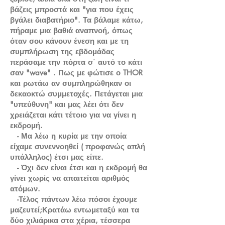
βάζεις μπροστά και "για που έχεις
βγάλει διαβατήριο". Τα βάλαμε κάτω,
πήραμε μια βαθιά αναπνοή, όπως
όταν σου κάνουν ένεση και με τη
συμπλήρωση της εβδομάδας
περάσαμε την πόρτα σ΄ αυτό το κάτι
σαν "wave" . Πως με φώτισε ο THOR
και ρωτάω αν συμπληρώθηκαν οι
δεκαοκτώ συμμετοχές. Πετάγεται μια
"υπεύθυνη" και μας λέει ότι δεν
χρειάζεται κάτι τέτοιο για να γίνει η
εκδρομή.
- Μα λέω η κυρία με την οποία
είχαμε συνεννοηθεί ( προφανώς απλή
υπάλληλος) έτσι μας είπε.
- Όχι δεν είναι έτσι και η εκδρομή θα
γίνει χωρίς να απαιτείται αριθμός
ατόμων.
-Τέλος πάντων λέω πόσοι έχουμε
μαζευτεί;Κρατάω εντωμεταξύ και τα
δύο χιλιάρικα στα χέρια, τέσσερα