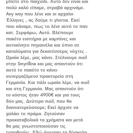
μπείτε στο παιχνίδι. Αυτό δεν είναι και
πολύ καλό είπαμε, στραβά αρχινάμε.
Any way που λένε και οι αρχαίοι
Έλληνες , ας δούμε τι γίνεται. Εκεί
που κάναμε, πως το λένε αυτό το παν
κατ. Σερφάρω; Aυτό. Βλέπουμε
πακέτο εισιτήρια με καμπίνες και
αυτοκίνητο πηγαινέλα και ύπνο σε
καταλύματα για δεκατέσσερις νύχτες .
Ωραία λέμε, μας κάνει. Στέλνουμε mail
στην Smyrilline και μας απαντούν ότι
αυτό το πακέτο το κάνει
συνεργαζόμενο πρακτορείο στη
Γερμανία. Και πάλι ωραία λέμε, να mail
και στη Γερμανία. Μας απαντούν ότι
το κόστος ήταν 4900€ και για τους
δύο μας. Δεύτερο mail, που θα
διανυκτερεύσουμε; Εκεί άρχισε να
χαλάει το πράμα. Ζητούσαν
προκαταβολικά τα χρήματα και μετά
θα μας γνωστοποιούσαν τις
τοποθεσίες. Εδώ άρχισαν τα δύσκολα.