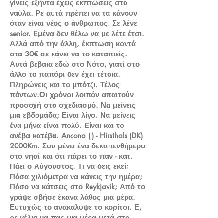
γίνεις εξήντα έχεις εκπτώσεις στα
ναύλα. Ρε αυτά πρέπει να τα κάνουν
όταν είναι νέος ο άνθρωπος. Σε λένε
senior. Εμένα δεν θέλω να με λέτε έτσι.
Αλλά από την άλλη, έκπτωση κοντά
στα 30€ σε κάνει να το καταπιείς.
Αυτά βέβαια εδώ στο Νότο, γιατί στο
άλλο το παπόρι δεν έχει τέτοια.
Πληρώνεις και το μπότζι. Τέλος
πάντων.Οι χρόνοι λοιπόν απαιτούν
προσοχή στο σχεδιασμό. Να μείνεις
μια εβδομάδα; Είναι λίγο. Να μείνεις
ένα μήνα είναι πολύ. Είναι και το
ανέβα κατέβα. Ancona (I) - Hirsthals (DK)
2000Km. Σου μένει ένα δεκαπενθήμερο
στο νησί και ότι πάρει το παν - κατ.
Πάει ο Αύγουστος. Τι να δεις εκεί;
Πόσα χιλιόμετρα να κάνεις την ημέρα;
Πόσο να κάτσεις στο Reykjavik; Από το
γράψε σβήσε έκανα λάθος μια μέρα.
Ευτυχώς το ανακάλυψε το κορίτσι. Ε,
ρε γέλια να πας μια μέρα μετά στο