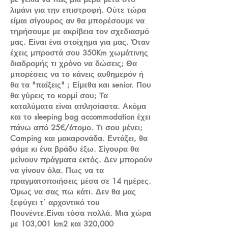
λιμάνι για την επιστροφή. Ούτε τώρα
είμαι σίγουρος αν θα μπορέσουμε να
τηρήσουμε με ακρίβεια τον σχεδιασμό
μας. Είναι ένα στοίχημα για μας. Όταν
έχεις μπροστά σου 350Km χωμάτινης
διαδρομής τι χρόνο να δώσεις; Θα
μπορέσεις να το κάνεις αυθημερόν ή
θα τα "παίξεις" ; Είμεθα και senior. Που
θα γύρεις το κορμί σου; Τα
καταλύματα είναι απλησίαστα. Ακόμα
και το sleeping bag accommodation έχει
πάνω από 25€/άτομο. Τι σου μένει;
Camping και μακαρονάδα. Εντάξει, θα
φάμε κι ένα βράδυ έξω. Σίγουρα θα
μείνουν πράγματα εκτός. Δεν μπορούν
να γίνουν όλα. Πως να τα
πραγματοποιήσεις μέσα σε 14 ημέρες.
Όμως να σας πω κάτι. Δεν θα μας
ξεφύγει τ΄ αρχοντικό του
Πουνέντε.Είναι τόσα πολλά. Μια χώρα
με 103,001 km2 και 320,000