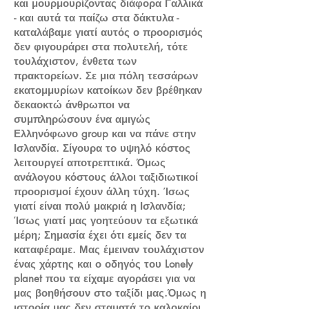
και μουρμουρίζοντας διάφορα Γαλλικά
- και αυτά τα παίζω στα δάκτυλα -
καταλάβαμε γιατί αυτός ο προορισμός
δεν φιγουράρει στα πολυτελή, τότε
τουλάχιστον, ένθετα των
πρακτορείων. Σε μια πόλη τεσσάρων
εκατομμυρίων κατοίκων δεν βρέθηκαν
δεκαοκτώ άνθρωποι να
συμπληρώσουν ένα αμιγώς
Ελληνόφωνο group και να πάνε στην
Ισλανδία. Σίγουρα το υψηλό κόστος
λειτουργεί αποτρεπτικά. Όμως
ανάλογου κόστους άλλοι ταξιδιωτικοί
προορισμοί έχουν άλλη τύχη. Ίσως
γιατί είναι πολύ μακριά η Ισλανδία;
Ίσως γιατί μας γοητεύουν τα εξωτικά
μέρη; Σημασία έχει ότι εμείς δεν τα
καταφέραμε. Μας έμειναν τουλάχιστον
ένας χάρτης και ο οδηγός του Lonely
planet που τα είχαμε αγοράσει για να
μας βοηθήσουν στο ταξίδι μας.Όμως η
ιστορία μας δεν σταματά το καλοκαίρι