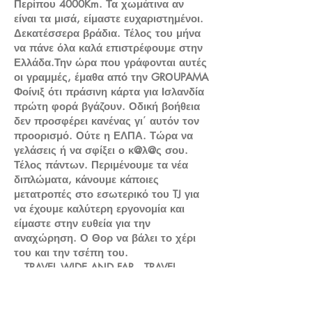
Περίπου 4000Km. Τα χωμάτινα αν
είναι τα μισά, είμαστε ευχαριστημένοι.
Δεκατέσσερα βράδια. Τέλος του μήνα
να πάνε όλα καλά επιστρέφουμε στην
Ελλάδα.Την ώρα που γράφονται αυτές
οι γραμμές, έμαθα από την GRΟUPAMA
Φοίνιξ ότι πράσινη κάρτα για Ισλανδία
πρώτη φορά βγάζουν. Οδική βοήθεια
δεν προσφέρει κανένας γι΄ αυτόν τον
προορισμό. Ούτε η ΕΛΠΑ. Τώρα να
γελάσεις ή να σφίξει ο κ@λ@ς σου.
Τέλος πάντων. Περιμένουμε τα νέα
διπλώματα, κάνουμε κάποιες
μετατροπές στο εσωτερικό του TJ για
να έχουμε καλύτερη εργονομία και
είμαστε στην ευθεία για την
αναχώρηση. Ο Θορ να βάλει το χέρι
του και την τσέπη του.
TRAVEL WIDE AND FAR . TRAVEL
BOLDLY. TRAVEL WITH FULL ABANDON (
το έκλεψα από το διαδίκτυο)