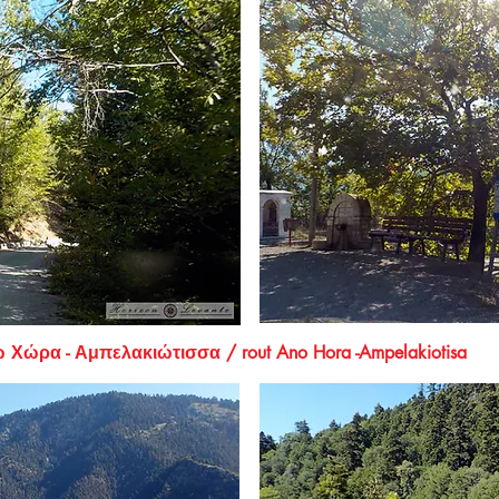
ακιώτισσα / rout Ano Hora -Ampelakiotisa