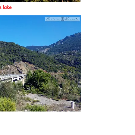
 lake
έφυρα του Εύηνου και συνεχίσαμε
ώ βρήκαμε και τον κάπελα πρόθυμο