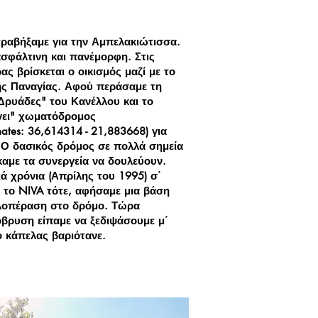
τραβήξαμε για την Αμπελακιώτισσα.
ασφάλτινη και πανέμορφη. Στις
ας βρίσκεται ο οικισμός μαζί με το
ς Παναγίας. Αφού περάσαμε τη
Δρυάδες" του Κανέλλου και το
ύγει" χωματόδρομος
ates: 36,614314 - 21,883668) για
 Ο δασικός δρόμος σε πολλά σημεία
καμε τα συνεργεία να δουλεύουν.
ά χρόνια (Απρίλης του 1995) σ΄
 το NIVA τότε, αφήσαμε μια βάση
αλοπέραση στο δρόμο. Τώρα
όβρυση είπαμε να ξεδιψάσουμε μ΄
ο κάπελας βαριότανε.