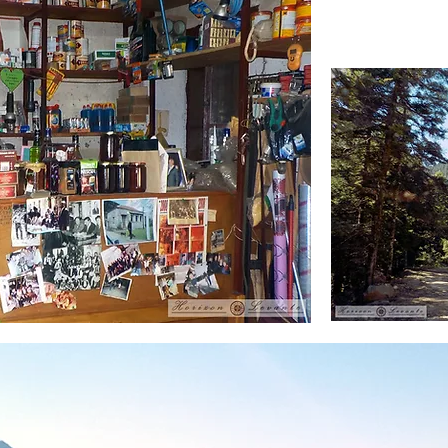
και ένα καφενε
Αράχωβα αγναν