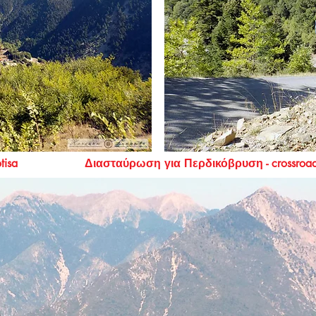
kiotisa Διασταύρωση για Περδικόβρυση - crossroads fo