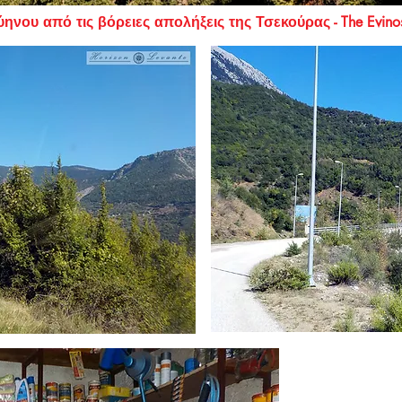
ό τις βόρειες απολήξεις της Τσεκούρας - The Evinos
Περάσαμε τη γ
για Κλεπά. Εδ