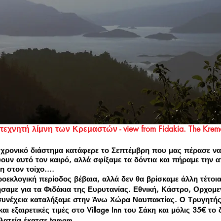
τή λίμνη των Κρεμαστών - view from Fidakia. The
Krem
ο χρονικό διάστημα κατάφερε το Σεπτέμβρη που μας πέρασε να
ύουν αυτό τον καιρό, αλλά σφίξαμε τα δόντια και πήραμε την 
 στον τοίχο....
κλογική περίοδος βέβαια, αλλά δεν θα βρίσκαμε άλλη τέτοια 
σαμε για τα Φιδάκια της Ευρυτανίας. Εθνική, Κάστρο, Ορχομεν
η συνέχεια καταλήξαμε στην Άνω Χώρα Ναυπακτίας. Ο Τρυγητή
ι εξαιρετικές τιμές στο Village Inn του Σάκη και μόλις 35€ το
ατεία έκατσε tamam......