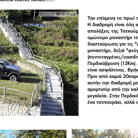
Την επόμενη το πρωί 
Η διαδρομή είναι όλη 
απολήξεις της Τσεκούρ
ομώνυμο μοναστήρι τη
διασταύρωση για τις "
μοναστήρι, δεξιά "φε
(συντεταγμένες/coordin
Περδικόβρυση (15Km).
είναι ασφάλτινος. Βρή
Πριν από καμιά 20σαρι
αυτήν την διαδρομή με
αμορτισέρ από την κ
μεγαλεία. Στην Περδικ
ένα τσιπουράκι, αλλά 