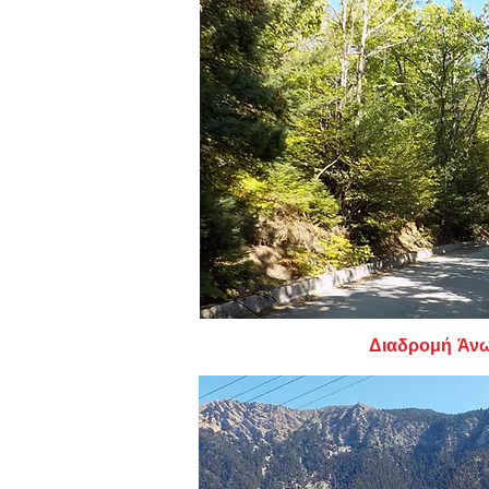
Διαδρομή Άνω Χώρα - Αμπελ