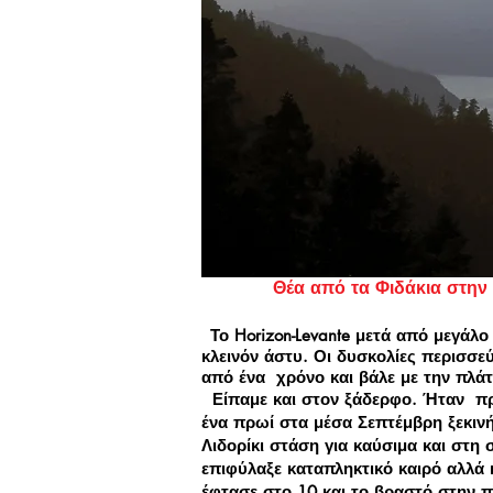
Θέα από τα Φιδάκια στην τεχνη
Το Horizon-Levante μετά από μεγάλ
κλεινόν άστυ. Οι δυσκολίες περισσε
από ένα χρόνο και βάλε με την πλάτη
Είπαμε και στον ξάδερφο. Ήταν προε
ένα πρωί στα μέσα Σεπτέμβρη ξεκινή
Λιδορίκι στάση για καύσιμα και στ
επιφύλαξε καταπληκτικό καιρό αλλά κα
έφτασε στο 10 και το βραστό στην πλ