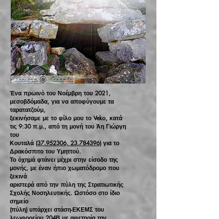
Ένα πρωινό του Νοέμβρη του 2021,
μεσοβδόμαδα, για να αποφύγουμε τα
ταρατατζούμ,
ξεκινήσαμε με το φίλο μου το Veko, κατά
τις 9:30 π.μ., από τη μονή του Άη Γιώργη
του
Κουταλά
(37.952306, 23.784396)
για το
Δρακόσπιτο του Υμηττού.
Το όχημά φτάνει μέχρι στην είσοδο της
μονής, με έναν ήπιο χωματόδρομο που
ξεκινά
αριστερά από την πύλη της Στρατιωτικής
Σχολής Νοσηλευτικής. Ωστόσο στο ίδιο
σημείο
(πύλη) υπάρχει στάση-ΕΚΕΜΣ του
λεωφορείου 204Β με αφετηρία την