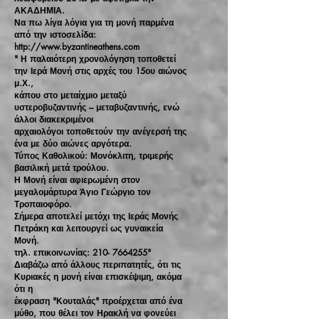
ΑΚΑΔΗΜΙΑ.
Να πω λίγα λόγια για τη μονή παρμένα
από την ιστοσελίδα:
http://www.byzantineathens.com
" Η παλαιότερη χρονολόγηση τοποθετεί
την Ιερά Μονή στις αρχές του 15ου αιώνος
μ.Χ.,
κάπου στο μεταίχμιο μεταξύ
υστεροβυζαντινής – μεταβυζαντινής, ενώ
άλλοι διακεκριμένοι
αρχαιολόγοι τοποθετούν την ανέγερσή της
ένα με δύο αιώνες αργότερα.
Τύπος Καθολικού: Μονόκλιτη, τριμερής
βασιλική μετά τρούλου.
Η Μονή είναι αφιερωμένη στον
μεγαλομάρτυρα Άγιο Γεώργιο τον
Τροπαιοφόρο.
Σήμερα αποτελεί μετόχι της Ιεράς Μονής
Πετράκη και λειτουργεί ως γυναικεία
Μονή.
τηλ. επικοινωνίας:
210- 7664255
"
Διαβάζω από άλλους περιπατητές, ότι τις
Κυριακές η μονή είναι επισκέψιμη, ακόμα
ότι η
έκφραση "Κουταλάς" προέρχεται από ένα
μύθο, που θέλει τον Ηρακλή να φονεύει