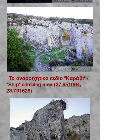
Το αναρριχητικό πεδίο "Καράβι" /
"Ship" climbing area
(37.951064,
23.791628)