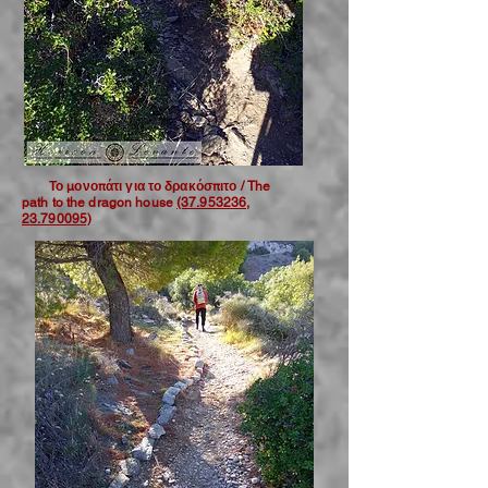
Το μονοπάτι για το δρακόσπιτο / The
path to the dragon house
(37.953236,
23.790095)