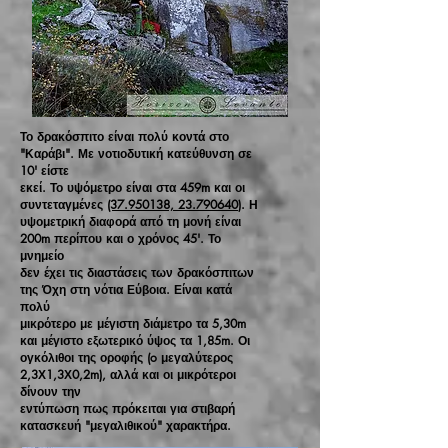
Το δρακόσπιτο είναι πολύ κοντά στο
"Καράβι". Με νοτιοδυτική κατεύθυνση σε
10' είστε
εκεί. Το υψόμετρο είναι στα 459m και οι
συντεταγμένες
(37.950138, 23.790640
). Η
υψομετρική διαφορά από τη μονή είναι
200m περίπου και ο χρόνος 45'. Το
μνημείο
δεν έχει τις διαστάσεις των δρακόσπιτων
της Όχη στη νότια Εύβοια. Είναι κατά
πολύ
μικρότερο με μέγιστη διάμετρο τα 5,30m
και μέγιστο εξωτερικό ύψος τα 1,85m. Οι
ογκόλιθοι της οροφής (o μεγαλύτερος
2,3Χ1,3Χ0,2m), αλλά και οι μικρότεροι
δίνουν την
εντύπωση πως πρόκειται για στιβαρή
κατασκευή "μεγαλιθικού" χαρακτήρα.