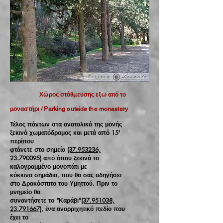
Χώρος στάθμευσης εξω από το
μοναστήρι / Parking outside the monastery
Τέλος πάντων στα ανατολικά της μονής
ξεκινά χωματόδρομος και μετά από 15'
περίπου
φτάνετε στο σημείο
(37.953236,
23.790095)
από όπου ξεκινά το
καλογραμμένο μονοπάτι με
κόκκινα σημάδια, που θα σας οδηγήσει
στο Δρακόσπιτο του Υμηττού. Πριν το
μνημείο θα
συναντήσετε το "Καράβι"
(37.951038,
23.791667)
, ένα αναρριχητικό πεδίο που
έχει το