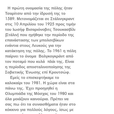
Η πρώτη ονομασία της πόλης ήταν
Τσαρίτσιν από την ίδρυσή της το
1589. Μετονομάζεται σε Στάλινγκραντ
στις 10 Απριλίου του 1925 προς τιμήν
του Ιωσήφ Βισαριόνοβιτς Τσουκασβίλι
(Στάλιν) που ηγήθηκε την περίοδο της
επανάστασης των μπολσεβίκων
ενάντια στους Λευκούς για την
κατάκτηση της πόλης. Το 1961 η πόλη
παίρνει το όνομα Βολγκογκράντ από
τον ποταμό που κυλά πλάι της. Είναι
η περίοδος αποσταλινοποίησης της
Σοβιετικής Ένωσης επί Κρουτσώφ.
Εμείς το επισκεφτήκαμε το
καλοκαίρι του 1981. Η χώρα είναι στα
πάνω της. Έχει προηγηθεί η
Ολυμπιάδα της Μόσχας του 1980 και
όλα μοιάζουν καινούρια. Πρέπει να
σας πω ότι τα συναισθήματα ήταν στο
κόκκινο για πολλούς λόγους, ίσως με