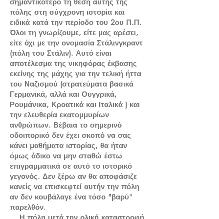
σημαντικότερο τη θέση αυτής της
πόλης στη σύγχρονη ιστορία και
ειδικά κατά την περίοδο του 2ου Π.Π.
Όλοι τη γνωρίζουμε, είτε μας αρέσει,
είτε όχι με την ονομασία Στάλινγκραντ
(πόλη του Στάλιν). Αυτό είναι
αποτέλεσμα της νικηφόρας έκβασης
εκείνης της μάχης για την τελική ήττα
του Ναζισμού (στρατεύματα βασικά
Γερμανικά, αλλά και Ουγγρικά,
Ρουμάνικα, Κροατικά και Ιταλικά ) και
την ελευθερία εκατομμυρίων
ανθρώπων. Βέβαια το σημερινό
οδοιπορικό δεν έχει σκοπό να σας
κάνει μαθήματα ιστορίας, θα ήταν
όμως άδικο να μην σταθώ έστω
επιγραμματικά σε αυτό το ιστορικό
γεγονός. Δεν ξέρω αν θα αποφάσιζε
κανείς να επισκεφτεί αυτήν την πόλη
αν δεν κουβάλαγε ένα τόσο "βαρύ
"
παρελθόν.
Η πόλη μετά την ολική καταστροφή