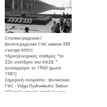
Сталинградская/
Волгоградская ГЭС имени XXII
съезда КПСС
Υδροηλεκτρικός σταθμός "το
22ο συνέδριο του ΚΚΣΕ "
λειτούργησε το 1960 (φωτό
1981)
Σημερινή ονομασία : Волжская
ГЭС
- Volga Hydroelectric Station
(
Υδροηλεκτρικός σταθμός του
Βόλγα)