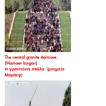
The central granite staircase
(Mamaev kurgan)
Η γρανιτένια σκάλα (μνημείο
Μαμάεφ
)