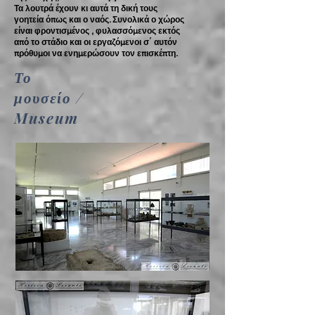
Τα λουτρά έχουν κι αυτά τη δική τους
γοητεία όπως και ο ναός. Συνολικά ο χώρος
είναι φροντισμένος , φυλασσόμενος εκτός
από το στάδιο και οι εργαζόμενοι σ΄ αυτόν
πρόθυμοι να ενημερώσουν τον επισκέπτη.
Το
μουσείο /
Museum