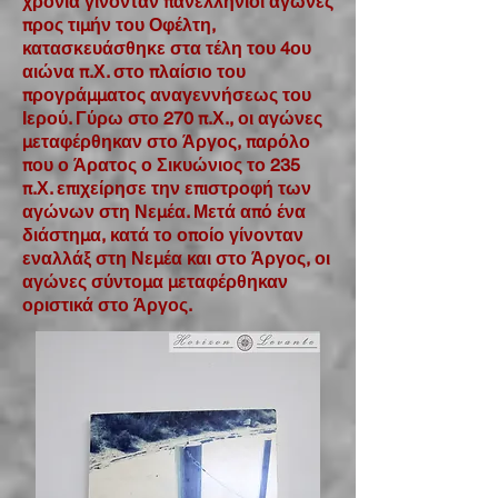
χρόνια γίνονταν πανελλήνιοι αγώνες
προς τιμήν του Οφέλτη,
κατασκευάσθηκε στα τέλη του 4ου
αιώνα π.Χ. στο πλαίσιο του
προγράμματος αναγεννήσεως του
Ιερού. Γύρω στο 270 π.Χ., οι αγώνες
μεταφέρθηκαν στο Άργος, παρόλο
που ο Άρατος ο Σικυώνιος το 235
π.Χ. επιχείρησε την επιστροφή των
αγώνων στη Νεμέα. Μετά από ένα
διάστημα, κατά το οποίο γίνονταν
εναλλάξ στη Νεμέα και στο Άργος, οι
αγώνες σύντομα μεταφέρθηκαν
οριστικά στο Άργος.