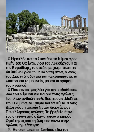
Ο Ηρακλής και το λιοντάρι, τα Νέμεα προς
τιμήν του Οφέλτη, γιού του Λυκούργου και
της Ευρυδίκης, το στάδιο με χωρητικότητα
40.000 ανθρώπων, η θολωτή στοά, ο ναός
του Δία, τα λιόδεντρα και τα κυπαρίσσια, τα
λουτρά και το μουσείο, μα και οι δρόμοι
του κρασιού.
Ο Παυσανίας μας λέει για τον «αξιοθέατο»
ναό του Νέμειου Δία και για τους αγώνες
ένοπλων ανδρών κάθε δύο χρόνια. Μαζί με
την Ολυμπία, τα Ίσθμια και τα Πύθια στους
Δελφούς , η αρχαία Νεμέα διοργάνωνε
Πανελλήνιους αγώνες. Το βραβείο ήταν
ένα στεφάνι από σέλινο, αφού ο μικρός
Οφέλτης έχασε τη ζωή του πάνω στην
ομώνυμη βλάστηση.
Το Horizon Levante βρέθηκε εδώ τον