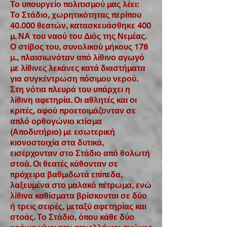
Το υπουργείο πολιτισμού μας λέει:
Το Στάδιο, χωρητικότητας περίπου
40.000 θεατών, κατασκευάσθηκε 400
μ. ΝΑ του ναού του Διός της Νεμέας.
Ο στίβος του, συνολικού μήκους 178
μ., πλαισιωνόταν από λίθινο αγωγό
με λίθινες λεκάνες κατά διαστήματα
για συγκέντρωση πόσιμου νερού.
Στη νότια πλευρά του υπάρχει η
λίθινη αφετηρία. Οι αθλητές και οι
κριτές, αφού προετοιμάζονταν σε
απλό ορθογώνιο κτίσμα
(Αποδυτήριο) με εσωτερική
κιονοστοιχία στα δυτικά,
εισέρχονταν στο Στάδιο από θολωτή
στοά. Οι θεατές κάθονταν σε
πρόχειρα βαθμιδωτά επίπεδα,
λαξευμένα στο μαλακό πέτρωμα, ενώ
λίθινα καθίσματα βρίσκονται σε δύο
ή τρεις σειρές, μεταξύ αφετηρίας και
στοάς. Το Στάδιο, όπου κάθε δύο