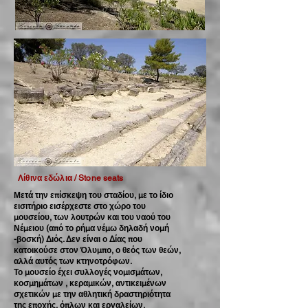
Λίθινα εδώλια / Stone seats
Μετά την επίσκεψη του σταδίου, με το ίδιο
εισιτήριο εισέρχεστε στο χώρο του
μουσείου, των λουτρών και του ναού του
Νέμειου (από το ρήμα νέμω δηλαδή νομή
-βοσκή) Διός. Δεν είναι ο Δίας που
κατοικούσε στον Όλυμπο, ο θεός των θεών,
αλλά αυτός των κτηνοτρόφων.
Το μουσείο έχει συλλογές νομισμάτων,
κοσμημάτων , κεραμικών, αντικειμένων
σχετικών με την αθλητική δραστηριότητα
της εποχής, όπλων και εργαλείων.