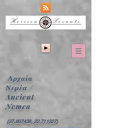
Αρχαία
Νεμέα /
Ancient
Nemea
(
37.807438, 22.711327
)