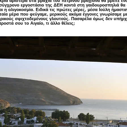
άκρια αριστερά στα βράχια του πέτρινου βραχίονα θα βρείτε έ
σύγχρονο εργοστάσιο της ΔΕΗ κοντά στη γαιδουροσπηλιά θα φ
αι η ολιγοκοσμία. Ειδικά τις πρώτες μέρες, μέσα Ιούλη ήμαστα
ταία μέρα που φεύγαμε, μερικούς ακόμα έγγονες γνωρίσαμε με 
 μερικούς σφιχτοδεμένους γλουτούς. Πασαρέλα όμως δεν υπήρ
ροστά σου το Αιγαίο, τι άλλο θέλεις;