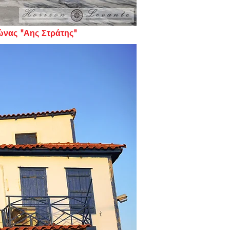
ενώνας "Αης Στράτης"