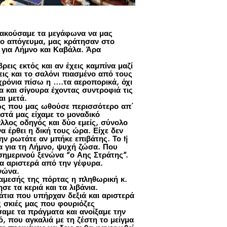
ς ακούσαμε τα μεγάφωνα να μας
νο απόγευμα, μας κράτησαν στο
α για Λήμνο και Καβάλα. Άρα
ρεις εκτός και αν έχεις καμπίνα μαζί
ξεις και το σαλόνι πιασμένο από τους
 χρόνια πίσω η ….τα αεροπορικά, όχι
α και σίγουρα έχοντας συντροφιά τις
ι μετά.
ως που μας ωθούσε περισσότερο απ΄
στά μας είχαμε το μοναδικό
λλος οδηγός και δύο εμείς, σύνολο
α έρθει η δική τους ώρα. Είχε δεν
ην ρωτάτε αν μπήκε επιβάτης. Το tj
α για τη Λήμνο, ψυχή ζώσα. Που
ημερινού ξενώνα “ο Αης Στράτης”.
ρα αριστερά από την γέφυρα.
νώνα.
αμεσής της πόρτας η πληθωρική κ.
 τα κεριά και τα λιβάνια.
άτια που υπήρχαν δεξιά και αριστερά
ς σκιές μας που φουριόζες
σαμε τα πράγματα και ανοίξαμε την
, που αγκαλιά με τη ζέστη το μείγμα