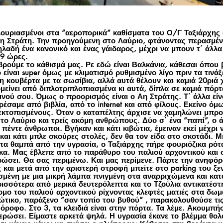
λουριασμένοι στα “αεροπορικά” καθίσματα του Ο/Γ Ταξιάρχη
 Αη Στράτη. Την προηγούμενη στο Λαύριο, φτάνοντας περασμέ
ηλαδή ένα κανονικό και ένας γάιδαρος, μέχρι να μπουν τ΄ άλλ
 9 ώρες.
βρούμε το κάθισμά μας. Ρε εδώ είναι Βαλκάνια, κάθεσαι όπου β
ο είναι super όμως με κλιματισμό ρυθμισμένο λίγο πριν τα τινά
τη κουβέρτα με τα σωσίβια, αλλά αυτά θέλουν και καμιά 20ριά
ομείνει από διπλοτριπλοπιασμένα κι αυτά, δίπλα σε καμιά πόρτ
νού σου. Όμως ο προορισμός είναι ο Αη Στράτης. Τ΄ άλλα είνα
με από βιβλία, από το internet και από φίλους. Εκείνο όμ
 εκτοπισμένους. Όταν ο καταπέλτης άρχισε να χαμηλώνει μπρο
το Λαύριο και τρείς ακόμη ανθρώπους. Δύο σ΄ ένα “παπί”, ο ά
πέντε άνθρωποι. Βγήκαν και κάτι κιβώτια, έμειναν εκεί μέχρι ν
 και κάτι μπλε σκούρες στολές, δεν θα τον είδα στο σκοτάδι. Μ
τα θαμπά από την υγρασία, ο Ταξιάρχης πήρε φουριόζικα ρότ
α. Μας έβλεπε από το παράθυρο του παλιού αρχοντικού και σ
ρώσει. Θα σας περιμένω. Και μας περίμενε. Πάρτε την ανηφό
 και μετά από την αριστερή στροφή μπείτε στο parking του ξε
ένη με μια μικρή λάμπα πνιγμένη στα αναρριχώμενα και κατ
ότερα από μερικά δευτερόλεπτα και το Τζούλια αντικατέστησε
ομο του παλιού αρχοντικού ρίχνοντας κλεφτές ματιές στα δωμ
λιώτικο, παράξενο ”σαν τοπίο του βυθού” , παρακολουθούσε τι
όροφο. Στο 3, τα κλειδιά είναι στην πόρτα. Τα λέμε. Ακουμπή
ρώσει. Είμαστε αρκετά ψηλά. Η υγρασία έκανε το βλέμμα θολό