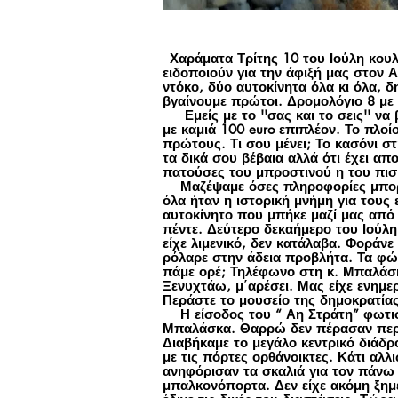
Χαράματα Τρίτης 10 του Ιούλη κου
ειδοποιούν για την άφιξή μας στον
ντόκο, δύο αυτοκίνητα όλα κι όλα, δ
βγαίνουμε πρώτοι. Δρομολόγιο 8 με
Εμείς με το ''σας και το σεις'' να 
με καμιά 100 euro επιπλέον. Το πλοί
πρώτους. Τι σου μένει; Το κασόνι σ
τα δικά σου βέβαια αλλά ότι έχει απ
πατούσες του μπροστινού η του πισι
Μαζέψαμε όσες πληροφορίες μπορέσα
όλα ήταν η ιστορική μνήμη για τους
αυτοκίνητο που μπήκε μαζί μας από 
πέντε. Δεύτερο δεκαήμερο του Ιούλη 
είχε λιμενικό, δεν κατάλαβα. Φοράνε
ρόλαρε στην άδεια προβλήτα. Τα φώ
πάμε ορέ; Τηλέφωνο στη κ. Μπαλάσκ
Ξενυχτάω, μ΄αρέσει. Μας είχε ενημε
Περάστε το μουσείο της δημοκρατίας
Η είσοδος του “ Αη Στράτη” φωτισμ
Μπαλάσκα. Θαρρώ δεν πέρασαν περισσ
Διαβήκαμε το μεγάλο κεντρικό διάδρ
με τις πόρτες ορθάνοικτες. Κάτι αλ
ανηφόρισαν τα σκαλιά για τον πάνω 
μπαλκονόπορτα. Δεν είχε ακόμη ξημε