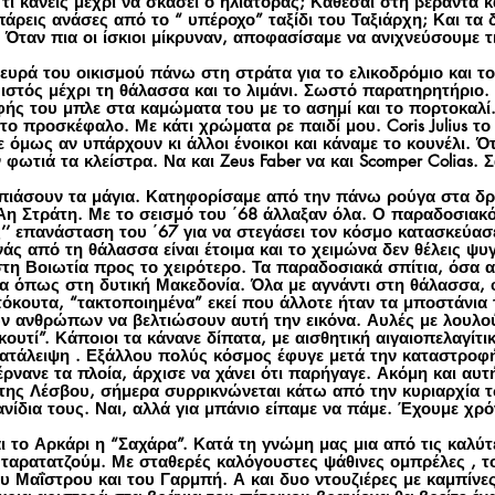
 τι κάνεις μέχρι να σκάσει ο ηλιάτορας; Κάθεσαι στη βεράντα κ
πάρεις ανάσες από το “ υπέροχο” ταξίδι του Ταξιάρχη; Και τα
 Όταν πια οι ίσκιοι μίκρυναν, αποφασίσαμε να ανιχνεύσουμε 
υρά του οικισμού πάνω στη στράτα για το ελικοδρόμιο και τ
 ιστός μέχρι τη θάλασσα και το λιμάνι. Σωστό παρατηρητήριο. 
ς του μπλε στα καμώματα του με το ασημί και το πορτοκαλί. 
προσκέφαλο. Με κάτι χρώματα ρε παιδί μου. Coris Julius το
 όμως αν υπάρχουν κι άλλοι ένοικοι και κάναμε το κουνέλι. 
ωτιά τα κλείστρα. Να και Zeus Faber να και Scomper Colias. Σ
ιάσουν τα μάγια. Κατηφορίσαμε από την πάνω ρούγα στα δρο
 Αη Στράτη. Με το σεισμό του ΄68 άλλαξαν όλα. Ο παραδοσιακ
’’ επανάσταση του ΄67 για να στεγάσει τον κόσμο κατασκεύασε
νάς από τη θάλασσα είναι έτοιμα και το χειμώνα δεν θέλεις ψ
τη Βοιωτία προς το χειρότερο. Τα παραδοσιακά σπίτια, όσα 
α όπως στη δυτική Μακεδονία. Όλα με αγνάντι στη θάλασσα, φ
κουτα, “τακτοποιημένα” εκεί που άλλοτε ήταν τα μποστάνια τ
ων ανθρώπων να βελτιώσουν αυτή την εικόνα. Αυλές με λουλο
ουτί”. Κάποιοι τα κάνανε δίπατα, με αισθητική αιγαιοπελαγίτικ
κατάλειψη . Εξάλλου πολύς κόσμος έφυγε μετά την καταστροφή
έρνανε τα πλοία, άρχισε να χάνει ότι παρήγαγε. Ακόμη και αυτή
ης Λέσβου, σήμερα συρρικνώνεται κάτω από την κυριαρχία τ
νίδια τους. Ναι, αλλά για μπάνιο είπαμε να πάμε. Έχουμε χρό
 Αρκάρι η “Σαχάρα”. Κατά τη γνώμη μας μια από τις καλύτε
ταρατατζούμ. Με σταθερές καλόγουστες ψάθινες ομπρέλες , 
Μαΐστρου και του Γαρμπή. Α και δυο ντουζιέρες με καμπίνες