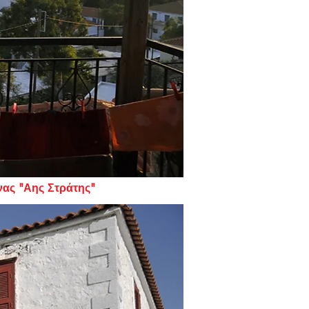
νώνας "Αης Στράτης"