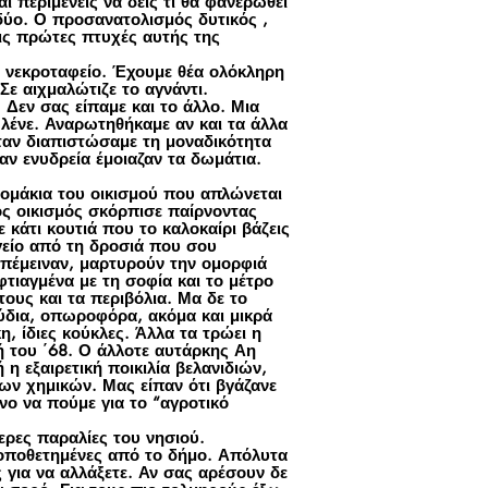
αι περιμένεις να δεις τι θα φανερωθεί
 δύο. Ο προσανατολισμός δυτικός ,
τις πρώτες πτυχές αυτής της
ο νεκροταφείο. Έχουμε θέα ολόκληρη
Σε αιχμαλώτιζε το αγνάντι.
Δεν σας είπαμε και το άλλο. Μια
 λένε. Αναρωτηθήκαμε αν και τα άλλα
Όταν διαπιστώσαμε τη μοναδικότητα
αν ενυδρεία έμοιαζαν τα δωμάτια.
μάκια του οικισμού που απλώνεται
ός οικισμός σκόρπισε παίρνοντας
 κάτι κουτιά που το καλοκαίρι βάζεις
υγείο από τη δροσιά που σου
απέμειναν, μαρτυρούν την ομορφιά
τιαγμένα με τη σοφία και το μέτρο
ους και τα περιβόλια. Μα δε το
ύδια, οπωροφόρα, ακόμα και μικρά
η, ίδιες κούκλες. Άλλα τα τρώει η
 του ΄68. Ο άλλοτε αυτάρκης Αη
 η εξαιρετική ποικιλία βελανιδιών,
ων χημικών. Μας είπαν ότι βγάζανε
νο να πούμε για το “αγροτικό
ρες παραλίες του νησιού.
τοποθετημένες από το δήμο. Απόλυτα
 για να αλλάξετε. Αν σας αρέσουν δε