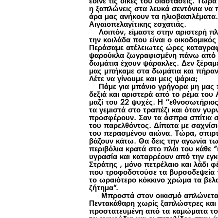
έδινε τις δικές του διαστάσεις. Τώρα
η ξαπλώνεις στα λευκά σεντόνια να 
άρα μας ανήκουν τα ηλιοβασιλέματα.
Αιγαιοπελαγίτικης εσχατιάς.
Λοιπόν, είμαστε στην αριστερή πλε
την κοιλάδα που είναι ο οικοδομικός
Περάσαμε ατέλειωτες ώρες καταγραφή
ψαρούκλα ζωγραφισμένη πάνω από το 
δωμάτια έχουν ψάρακλες. Δεν ξέραμε
μας μπήκαμε στα δωμάτια και πήραν φ
Λέτε να γίνουμε και μεις ψάρια;
Πάμε για μπάνιο γρήγορα μη μας π
δεξιά και αριστερά από το ρέμα του
μαζί του 22 ψυχές. Η ‘’εθνοσωτήριος
τα γεμιστά στο τραπέζι και όταν γυρ
προσφέρουν. Σαν τα άσπρα σπίτια σ
του παρελθόντος. Δίπατα με σαχνίσι
του περασμένου αιώνα. Τώρα, σπιρτό
βάζουν κάτω. Θα δεις την αγωνία τ
περιβόλια κρατά στο πλάι του κάθε “κ
υγρασία και καταρρέουν από την εγ
Στράτης , μόνο πετρέλαιο και λάδι φ
που τροφοδοτούσε τα βυρσοδεψεία τ
το ωραιότερο κόκκινο χρώμα τα βελα
ζήτημα”.
Μπροστά στον οικισμό απλώνεται το
Πεντακάθαρη χωρίς ξαπλώστρες και 
προστατευμένη από τα καμώματα του 