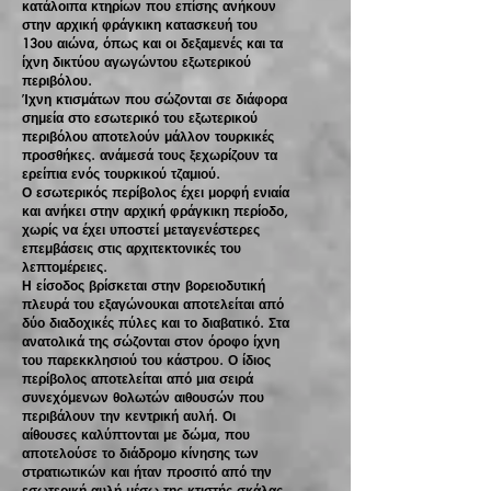
κατάλοιπα κτηρίων που επίσης ανήκουν
στην αρχική φράγκικη κατασκευή του
13ου αιώνα, όπως και οι δεξαμενές και τα
ίχνη δικτύου αγωγώντου εξωτερικού
περιβόλου.
Ίχνη κτισμάτων που σώζονται σε διάφορα
σημεία στο εσωτερικό του εξωτερικού
περιβόλου αποτελούν μάλλον τουρκικές
προσθήκες. ανάμεσά τους ξεχωρίζουν τα
ερείπια ενός τουρκικού τζαμιού.
Ο εσωτερικός περίβολος έχει μορφή ενιαία
και ανήκει στην αρχική φράγκικη περίοδο,
χωρίς να έχει υποστεί μεταγενέστερες
επεμβάσεις στις αρχιτεκτονικές του
λεπτομέρειες.
Η είσοδος βρίσκεται στην βορειοδυτική
πλευρά του εξαγώνουκαι αποτελείται από
δύο διαδοχικές πύλες και το διαβατικό. Στα
ανατολικά της σώζονται στον όροφο ίχνη
του παρεκκλησιού του κάστρου. Ο ίδιος
περίβολος αποτελείται από μια σειρά
συνεχόμενων θολωτών αιθουσών που
περιβάλουν την κεντρική αυλή. Οι
αίθουσες καλύπτονται με δώμα, που
αποτελούσε το διάδρομο κίνησης των
στρατιωτικών και ήταν προσιτό από την
εσωτερική αυλή μέσω της κτιστής σκάλας.