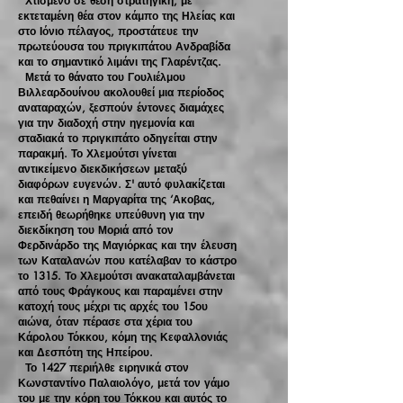
Χτισμένο σε θέση στρατηγική, με
εκτεταμένη θέα στον κάμπο της Ηλείας και
στο Ιόνιο πέλαγος, προστάτευε την
πρωτεύουσα του πριγκιπάτου Ανδραβίδα
και το σημαντικό λιμάνι της Γλαρέντζας.
Μετά το θάνατο του Γουλιέλμου
Βιλλεαρδουίνου ακολουθεί μια περίοδος
αναταραχών, ξεσπούν έντονες διαμάχες
για την διαδοχή στην ηγεμονία και
σταδιακά το πριγκιπάτο οδηγείται στην
παρακμή. Το Χλεμούτσι γίνεται
αντικείμενο διεκδικήσεων μεταξύ
διαφόρων ευγενών. Σ' αυτό φυλακίζεται
και πεθαίνει η Μαργαρίτα της ‘Ακοβας,
επειδή θεωρήθηκε υπεύθυνη για την
διεκδίκηση του Μοριά από τον
Φερδινάρδο της Μαγιόρκας και την έλευση
των Καταλανών που κατέλαβαν το κάστρο
το 1315. Το Χλεμούτσι ανακαταλαμβάνεται
από τους Φράγκους και παραμένει στην
κατοχή τους μέχρι τις αρχές του 15ου
αιώνα, όταν πέρασε στα χέρια του
Κάρολου Τόκκου, κόμη της Κεφαλλονιάς
και Δεσπότη της Ηπείρου.
Το 1427 περιήλθε ειρηνικά στον
Κωνσταντίνο Παλαιολόγο, μετά τον γάμο
του με την κόρη του Τόκκου και αυτός το