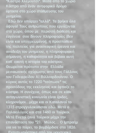
"Κάστρο Χλεμούτσι". Μέσα από το χωριό
Κάστρο από έναν ανηφορικό δρόμο
έφτασα στο χώρο στάθμευσης του
μνημείου.
Εδώ δεν υπάρχει "αλλά". Τα βρήκα όλα
άψογα! Τους ανθρώπους που εργάζονται
στο χώρο, όπου με περισσή διάθεση και
ευγένεια σου δίνουν πληροφορίες (δεν
είναι και υποχρεωμένοι), η προσπάθεια
της πολιτείας για ανασκαφική έρευνα και
ανάδειξη του μνημείου, η πληροφοριακή
σήμανση, η καθαριότητα και βέβαια αυτή
καθ΄ εαυτή η ιστορία του κάστρου.
Θεωρείται πρότυπο στην Ελλάδα
μεσαιωνικής οχύρωσης από τους Γάλλους
του Γοδεφρείδου Α! Βιλλεαρδουίνου. Ο
κύριος αυτός το 1220 "τσέπωσε" τις
προσόδους της εκκλησίας και έφτιαξε το
κάστρο. Η συνέχεια, όπως και σε κάθε
ανταγωνιστική κοινωνία είναι έριδες,
κληρονόμοι...μέχρι και οι Καταλανοί το
1315 στρογγυλοκάθισαν εδώ. Μετά ο
Παλαιολόγος και στα 1460 οι Τούρκοι.
Μετά Ενετοί ξανά Τούρκοι μέχρι την
επανάσταση του "21. Μύλος… Ο Ιμπραήμ
για να το πάρει, το βομβάρδισε στα 1826.
Εντυπωσιάστηκα από τον μουσειακό