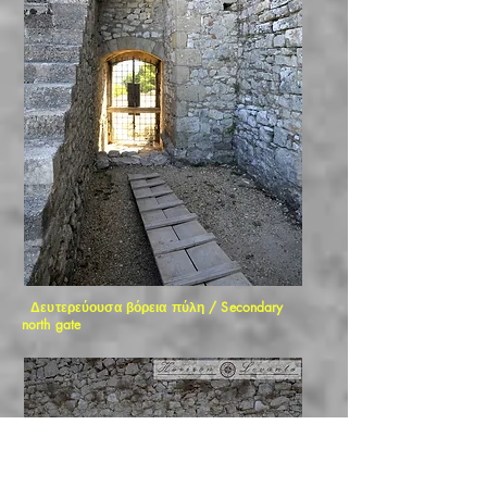
Δευτερεύουσα βόρεια πύλη / Secondary
north gate