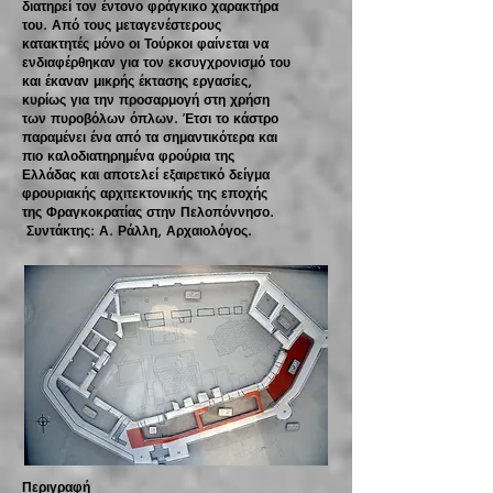
διατηρεί τον έντονο φράγκικο χαρακτήρα
του. Από τους μεταγενέστερους
κατακτητές μόνο οι Τούρκοι φαίνεται να
ενδιαφέρθηκαν για τον εκσυγχρονισμό του
και έκαναν μικρής έκτασης εργασίες,
κυρίως για την προσαρμογή στη χρήση
των πυροβόλων όπλων. Έτσι το κάστρο
παραμένει ένα από τα σημαντικότερα και
πιο καλοδιατηρημένα φρούρια της
Ελλάδας και αποτελεί εξαιρετικό δείγμα
φρουριακής αρχιτεκτονικής της εποχής
της Φραγκοκρατίας στην Πελοπόννησο.
Συντάκτης: Α. Ράλλη, Αρχαιολόγος.
Περιγραφή