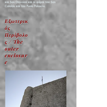
και San Giovanni και οι φάροι του San
Cataldo και του Punta Palascìa.
Εξωτερικ
ός
Περίβολο
ς / The
outer
enclosur
e