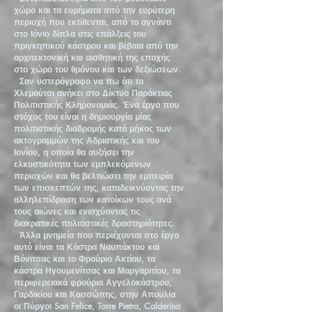
χώρο και τα ευρήματα από την ευρύτερη
περιοχή που εκτίθενται, από το αγνάντι
στο Ιόνιο δίπλα στις επάλξεις του
πριγκηπικού κάστρου και βέβαια από την
αρχιτεκτονική και αισθητική της εποχής
στο χώρο του θρόνου και των δεξιώσεων.
Σαν υστερόγραφο να πω ότι το
Χλεμούτσι ανήκει στο Δίκτυο Παράκτιας
Πολιτιστικής Κληρονομιάς. Ένα έργο που
στόχος του είναι η δημιουργία μίας
πολιτιστικής διαδρομής κατά μήκος των
ακτογραμμών της Αδριατικής και του
Ιονίου, η οποία θα αυξήσει την
ελκυστικότητα των εμπλεκόμενων
περιοχών και θα βελτιώσει την εμπειρία
των επισκεπτών της, καταδεικνύοντας την
αλληλεπίδραση των κατοίκων τους ανά
τους αιώνες και ενισχύοντας τις
διακρατικές πολιτιστικές δραστηριότητες.
Άλλα μνημεία που περιέχονται στο έργο
αυτό είναι τα Κάστρα Ναυπάκτου και
Βόνιτσας και το Φρούριο Ακτίου, τα
κάστρα Ηγουμενίτσας και Μαργαριτίου, τα
περιφερειακά φρούρια Αγγελοκάστρου,
Γαρδικίου και Κασσώπης, στην Απουλία
οι Πύργοι San Felice, Torre Pietra, Calderina