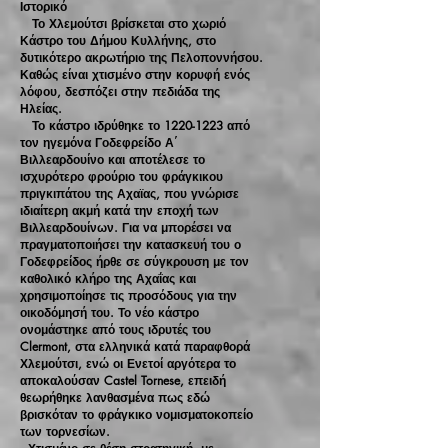
Ιστορικό
Το Χλεμούτσι βρίσκεται στο χωριό
Κάστρο του Δήμου Κυλλήνης, στο
δυτικότερο ακρωτήριο της Πελοποννήσου.
Καθώς είναι χτισμένο στην κορυφή ενός
λόφου, δεσπόζει στην πεδιάδα της
Ηλείας.
Το κάστρο ιδρύθηκε το
1220-1223
από
τον ηγεμόνα Γοδεφρείδο Α΄
Βιλλεαρδουίνο και αποτέλεσε το
ισχυρότερο φρούριο του φράγκικου
πριγκιπάτου της Αχαϊας, που γνώρισε
ιδιαίτερη ακμή κατά την εποχή των
Βιλλεαρδουίνων. Για να μπορέσει να
πραγματοποιήσει την κατασκευή του ο
Γοδεφρείδος ήρθε σε σύγκρουση με τον
καθολικό κλήρο της Αχαΐας και
χρησιμοποίησε τις προσόδους για την
οικοδόμησή του. Το νέο κάστρο
ονομάστηκε από τους ιδρυτές του
Clermont, στα ελληνικά κατά παραφθορά
Χλεμούτσι, ενώ οι Ενετοί αργότερα το
αποκαλούσαν Castel Tornese, επειδή
θεωρήθηκε λανθασμένα πως εδώ
βρισκόταν το φράγκικο νομισματοκοπείο
των τορνεσίων.