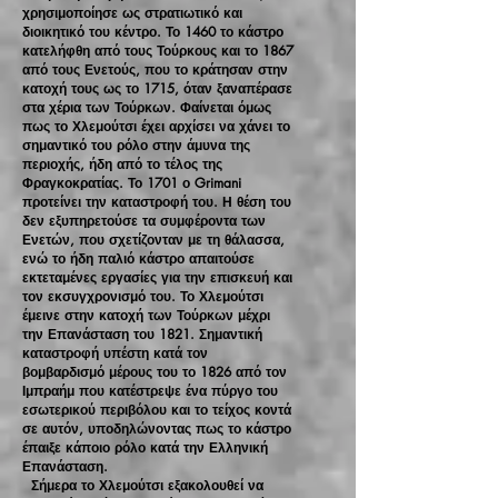
χρησιμοποίησε ως στρατιωτικό και
διοικητικό του κέντρο. Το 1460 το κάστρο
κατελήφθη από τους Τούρκους και το 1867
από τους Ενετούς, που το κράτησαν στην
κατοχή τους ως το 1715, όταν ξαναπέρασε
στα χέρια των Τούρκων. Φαίνεται όμως
πως το Χλεμούτσι έχει αρχίσει να χάνει το
σημαντικό του ρόλο στην άμυνα της
περιοχής, ήδη από το τέλος της
Φραγκοκρατίας. Το 1701 ο Grimani
προτείνει την καταστροφή του. Η θέση του
δεν εξυπηρετούσε τα συμφέροντα των
Ενετών, που σχετίζονταν με τη θάλασσα,
ενώ το ήδη παλιό κάστρο απαιτούσε
εκτεταμένες εργασίες για την επισκευή και
τον εκσυγχρονισμό του. Το Χλεμούτσι
έμεινε στην κατοχή των Τούρκων μέχρι
την Επανάσταση του 1821. Σημαντική
καταστροφή υπέστη κατά τον
βομβαρδισμό μέρους του το 1826 από τον
Ιμπραήμ που κατέστρεψε ένα πύργο του
εσωτερικού περιβόλου και το τείχος κοντά
σε αυτόν, υποδηλώνοντας πως το κάστρο
έπαιξε κάποιο ρόλο κατά την Ελληνική
Επανάσταση.
Σήμερα το Χλεμούτσι εξακολουθεί να