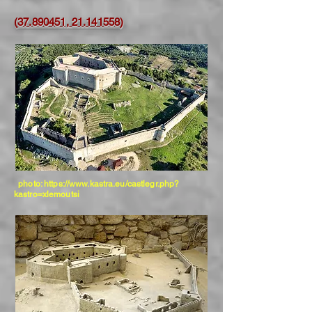
(
37.890451, 21.141558
)
photo:
https://www.kastra.eu/castlegr.php?
kastro=xlemoutsi