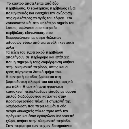
Το κάστρο αποτελείται από δύο
περιβόλους. Ο εξωτερικός περίβολος είναι
πολυγωνικός και ενισχύει την οχύρωση
στις ομαλότερες πλαγιές του λόφου. Στα
νοτιοανατολικά, στο ψηλότερο σημείο του
λόφου, υψώνεται ο εσωτερικός
περίβολος, εξαγωνικός, που
διαμορφώνεται με σειρά θολωτών
αιθουσών γύρω από μια μεγάλη κεντρική
αυλή
Τα τείχη του εξωτερικού περιβόλου
απολήγουν σε περίδρομο και επάλξεις,
που η σημερινή τους διαμόρφωση ανήκει
στην οθωμανική περίοδο, όπως και οι
τρεις πύργοιστο δυτικό τμήμα του.
Η κεντρική είσοδος βρίσκεται στη
βορειοδυτική πλευρά του και είχε αρχικά
μια πύλη. Η αρχική αυτή φράγκικη
κατασκευή περιελάμβανε είσοδο με μορφή
απλού διαδρόμουπου κατέληγε στην
προαναφερθείσα πύλη. Η σημερινή της
διαμόρφωση που περιελαμβάνει δύο
ακόμα διαδοχικές πύλες πριν από την
φράγκικη και έναν ορθογώνιο θολοσκεπή
χώρο, ανήκει στην οθωμανική περίοδο.
Στην περίμετρο των τειχών διατηρούνται