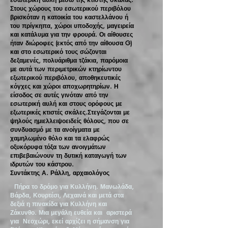
Στους χώρους του εσωτερικού περιβόλου
βρισκόταν η κατοικία του καστελλάνου ή
του πρίγκηπα, χώροι υποδοχής, μαγειρεία
και κατάλυμα για την φρουρά. Οι αίθουσες
ήταν διώροφες (εκτός από την αίθουσα G)
και στο εσωτερικό τους σώζονται
δεξαμενές, πολυάριθμα τζάκια, παρόμοια
με αυτά των περιμετρικών κτηρίωντου
εξωτερικού περιβόλου, αποθηκευτικές
κόγχες και χώροι αποχωρητηρίων. Η
είσοδος σε αυτές γινόταν από την
εσωτερική αυλή και στους ορόφους με
εξωτερικές κτιστές σκάλες.Στεγάζονται με
ψηλούς ημιελλειψοειδείς θόλους, που σε
συνδυασμό με τα ανοίγματα με
χαμηλωμένο θόλο και τα ελαφρώς
οξυκόρυφα τόξα των ανοιγμάτων
επιβεβαιώνουν τη δυτική καταγωγή των
ιδρυτών του κάστρου.
Συντάκτης Α. Ράλλη, αρχαιολόγος
Πήρα το δρόμο για Κυλλήνη. Μανωλάδα,
Βάρδα, Κουρτέσι, Λεχαινά και μετά στα
δεξιά η πινακίδα για Κυλλήνη και
Ζάκυνθο. Μια μεγάλη ευθεία και αριστερά
για Νεοχώρι, εκεί αρχίζει η σήμανση για