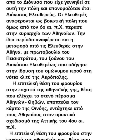
από το Διόνυσο που είχε γεννηθεί σε
αυτή την πόλη και επονομαζόταν έτσι
Διόνυσος Ελευθερεύς. Οι Ελευθερές
αναφέρονται ως βοιωτική πόλη που
όμως από τον 6ο αι. π.Χ. πέρασε
στην κυριαρχία των Αθηναίων. Την
ίδια περίοδο αναφέρεται και η
μεταφορά από τις Ελευθερές στην
Αθήνα, με πρωτοβουλία του
Πεισιστράτου, του ξοάνου του
Διονύσου Ελευθερέως που οδήγησε
στην ίδρυση του ομώνυμου ιερού στη
νότια κλιτύ της Ακρόπολης.
Η επιτελική θέση του φρουρίου
στην εσχατιά της αθηναϊκής γης, θέση
που ελέγχει το στενό πέρασμα
Αθηνών - Θηβών, εποπτεύει τον
κάμπο της Οινόης, εντάχτηκε από
τους Αθηναίους στον αμυντικό
σχεδιασμό της Αττικής του 4ου αι.
π.Χ.
Η επιτελική θέση του φρουρίου στην
εσχατιά της αθηναϊκής γης, θέση που