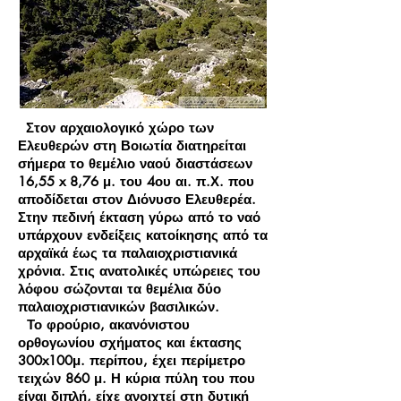
Στον αρχαιολογικό χώρο των
Ελευθερών στη Βοιωτία διατηρείται
σήμερα το θεμέλιο ναού διαστάσεων
16,55 x 8,76 μ. του 4ου αι. π.Χ. που
αποδίδεται στον Διόνυσο Ελευθερέα.
Στην πεδινή έκταση γύρω από το ναό
υπάρχουν ενδείξεις κατοίκησης από τα
αρχαϊκά έως τα παλαιοχριστιανικά
χρόνια. Στις ανατολικές υπώρειες του
λόφου σώζονται τα θεμέλια δύο
παλαιοχριστιανικών βασιλικών.
Το φρούριο, ακανόνιστου
ορθογωνίου σχήματος και έκτασης
300x100μ. περίπου, έχει περίμετρο
τειχών 860 μ. Η κύρια πύλη του που
είναι διπλή, είχε ανοιχτεί στη δυτική