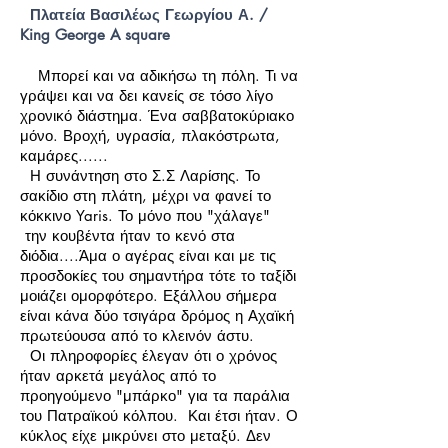
Πλατεία Βασιλέως Γεωργίου Α. /
King George A square
Μπορεί και να αδικήσω τη πόλη. Τι να
γράψει και να δει κανείς σε τόσο λίγο
χρονικό διάστημα. Ένα σαββατοκύριακο
μόνο. Βροχή, υγρασία, πλακόστρωτα,
καμάρες......
Η συνάντηση στο Σ.Σ Λαρίσης. Το
σακίδιο στη πλάτη, μέχρι να φανεί το
κόκκινο Yaris. Το μόνο που "χάλαγε"
την κουβέντα ήταν το κενό στα
διόδια....Άμα ο αγέρας είναι και με τις
προσδοκίες του σημαντήρα τότε το ταξίδι
μοιάζει ομορφότερο. Εξάλλου σήμερα
είναι κάνα δύο τσιγάρα δρόμος η Αχαϊκή
πρωτεύουσα από το κλεινόν άστυ.
Οι πληροφορίες έλεγαν ότι ο χρόνος
ήταν αρκετά μεγάλος από το
προηγούμενο "μπάρκο" για τα παράλια
του Πατραϊκού κόλπου. Και έτσι ήταν. Ο
κύκλος είχε μικρύνει στο μεταξύ. Δεν