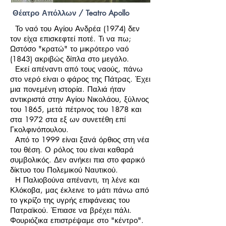
Θέατρο Απόλλων / Teatro Apollo
Το ναό του Αγίου Ανδρέα (1974) δεν
τον είχα επισκεφτεί ποτέ. Τι να πω;
Ωστόσο "κρατώ" το μικρότερο ναό
(1843) ακριβώς δίπλα στο μεγάλο.
Εκεί απέναντι από τους ναούς, πάνω
στο νερό είναι ο φάρος της Πάτρας. Έχει
μια πονεμένη ιστορία. Παλιά ήταν
αντικριστά στην Αγίου Νικολάου, ξύλινος
του 1865, μετά πέτρινος του 1878 και
στα 1972 στα εξ ων συνετέθη επί
Γκολφινόπουλου.
Από το 1999 είναι ξανά όρθιος στη νέα
του θέση. Ο ρόλος του είναι καθαρά
συμβολικός. Δεν ανήκει πια στο φαρικό
δίκτυο του Πολεμικού Ναυτικού.
Η Παλιοβούνα απέναντι, τη λένε και
Κλόκοβα, μας έκλεινε το μάτι πάνω από
το γκρίζο της υγρής επιφάνειας του
Πατραϊκού. Έπιασε να βρέχει πάλι.
Φουριόζικα επιστρέψαμε στο "κέντρο".