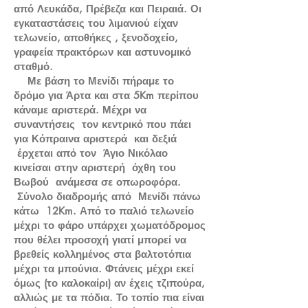
από Λευκάδα, Πρέβεζα και Πειραιά. Οι
εγκαταστάσεις του λιμανιού είχαν
τελωνείο, αποθήκες , ξενοδοχείο,
γραφεία πρακτόρων και αστυνομικό
σταθμό.
Με βάση το Μενίδι πήραμε το
δρόμο για Άρτα και στα 5Km περίπου
κάναμε αριστερά. Μέχρι να
συναντήσεις τον κεντρικό που πάει
για Κόπραινα αριστερά και δεξιά
έρχεται από τον Άγιο Νικόλαο
κινείσαι στην αριστερή όχθη του
Βωβού ανάμεσα σε οπωροφόρα.
Σύνολο διαδρομής από Μενίδι πάνω
κάτω 12Km. Από το παλιό τελωνείο
μέχρι το φάρο υπάρχει χωματόδρομος
που θέλει προσοχή γιατί μπορεί να
βρεθείς κολλημένος στα βαλτοτόπια
μέχρι τα μπούνια. Φτάνεις μέχρι εκεί
όμως (το καλοκαίρι) αν έχεις τζιπούρα,
αλλιώς με τα πόδια. Το τοπίο πια είναι