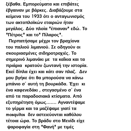
ξέβαθα. Εμπορεύματα και επιβάτες
έβγαιναν με βάρκες. Διαβάζουμε στα
κείμενα του 1933 ότι ο ανταγωνισμός
των ακτοπλοϊκών εταιριών ήταν
μεγάλος. Δύο πλοία "έπιαναν" εδώ. Το
"Πέτρος" και το" Πίλαρος".
Περπατήσαμε μέχρι τον βραχίονα
του παλιού λιμανιού. Σε οδηγούν οι
σκουριασμένες σιδηροτροχιές. Το
σημερινό λιμανάκι με τα καΐκια και τα
πριάρια κρατούν ζωντανή την ιστορία.
Εκεί δίπλα έχει και κάτι σαν πλαζ. Δεν
μου βγήκε ότι θα μπορούσα να κάνω
μπάνιο σ΄ αυτή τη βουρκάδα. Έχει κι
ένα καφενεδάκι , στεγασμένο σ΄ ένα
από τα παραδοσιακά κτίσματα. Από
εξυπηρέτηση όμως....... Αγναντέψαμε
το γέρμα και τα μαζέψαμε γιατί τα
mosquitos δεν αστειεύονται καθόλου
τέτοια ώρα. Το βράδυ στο Μενίδι είχε
ψαροφαγία στη "Φανή" με τιμές