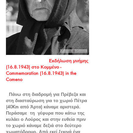
Εκδήλωση μνήμης
(16.8.1943)
στο Κομμένο -
Commemoration
(16.8.1943)
in the
Comeno
Πάνω στη διαδρομή για Πρέβεζα και
στη διασταύρωση για το χωριό Πέτρα
(40Km από Άρτα) κάναμε αριστερά.
Περάσαμε τη γέφυρα που κάτω της
κυλάει ο Λούρος και στην ευθεία πριν
το χωριό κάναμε δεξιά στο δεύτερο
χωματόδρομο. Από εκεί ξεκινά ένα