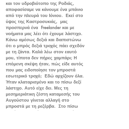
και τον υδροβιότοπο της Ροδιάς,
αποφασίσαμε να κάνουμε ένα μπάνιο
από την πλευρά του Ιόνιου. Εκεί στο
ύψος της Καστροσυκιάς, μας
προσπερνά ένα Freelander και με
νοήματα μας λέει ότι έχουμε λάστιχο.
Κάνω αμέσως δεξιά και διαπιστώνω
ότι ο μπρός δεξιά τροχός πάει σχεδόν
με τη ζάντα. Καλά λέω στον εαυτό
μου, τίποτα δεν πήρες χαμπάρι; Η
επόμενη σκέψη ήταν, πώς είδε αυτός
που μας ειδοποίησε τον μπροστά
εσωτερικό τροχό; Εδώ αρχίζουν όλα.
Ήταν κλαταρισμένο και το πίσω δεξί
λάστιχο. Αυτό είχε δει. Μες τη
μεσημεριάτικη ζέστη καταμεσής του
Αυγούστου γίνεται αλλαγή στο
μπροστά με τη ρεζέρβα. Στο πίσω
δεξιά το τρομπάκι να μην καταφέρνει
να ανεβάσει πάνω από τα 20PSI.
Κακήν κακώς ρίξαμε γρύλους κλειδιά