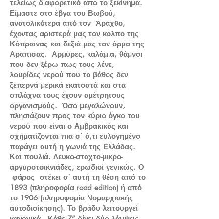
τελείως διαφορετικό από το ξεκίνημα.
Είμαστε στο έβγα του Βωβού,
ανατολικότερα από τον Άραχθο,
έχοντας αριστερά μας τον κόλπο της
Κόπραινας και δεξιά μας τον όρμο της
Αράπισας. Αρμύρες, καλάμια, θάμνοι
που δεν ξέρω πως τους λένε,
λουρίδες νερού που το βάθος δεν
ξεπερνά μερικά εκατοστά και στα
σπλάχνα τους έχουν αμέτρητους
οργανισμούς. Όσο μεγαλώνουν,
πλησιάζουν προς τον κύριο όγκο του
νερού που είναι ο Αμβρακικός και
σχηματίζονται πια σ΄ ό,τι ευλογημένο
παράγει αυτή η γωνιά της Ελλάδας.
Και πουλιά. Λευκο-σταχτο-μικρο-
αργυροτσικνιάδες, ερωδιοί γενικώς. Ο
φάρος στέκει σ΄ αυτή τη θέση από το
1893 (πληροφορία road edition) ή από
το 1906 (πληροφορία Νομαρχιακής
αυτοδιοίκησης). Το βράδυ λειτουργεί
κανονικά . Κάθε 7” δίνει δύο λάμψεις.