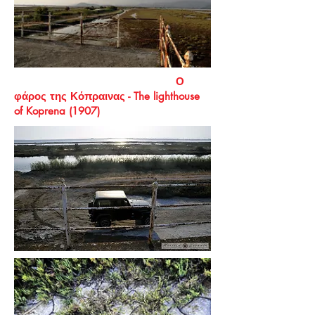
Ο
φάρος της Κόπραινας - The lighthouse
of Koprena
(1907)