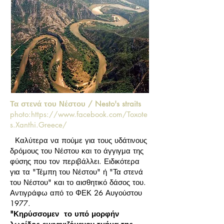
Τα στενά του Νέστου / Nesto's straits
photo:
https://www.facebook.com/Toxote
s.Xanthi.Greece/
Καλύτερα να πούμε για τους υδάτινους
δρόμους του Νέστου και το άγγιγμα της
φύσης που τον περιβάλλει. Ειδικότερα
για τα "Τέμπη του Νέστου" ή "Τα στενά
του Νέστου" και το αισθητικό δάσος του.
Αντιγράφω από το ΦΕΚ 26 Αυγούστου
1977.
"Κηρύσσομεν το υπό μορφήν