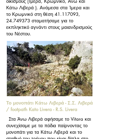
οικισμούς (Ίμερα, Κρωμνικό, Άνω και
Κάτω Λιβερά ). Ανάμεσα στα Ίμερα και
το Κρωμνικό στη θέση
41.117093
,
24.749373
σταματήσαμε για το
εκπληκτικό αγνάντι στους μαιανδρισμούς
του Νέστου.
Το μονοπάτι Κάτω Λιβερά - Σ.Σ. Λιβερά
/ footpath Kato Livera - R.S. Livera
Στα Άνω Λιβερά αφήσαμε το Vitara και
συνεχίσαμε με τα πόδια παίρνοντας το
μονοπάτι για τα Κάτω Λιβερά και το
σταθμό του τρένου που είναι δίπλα στο