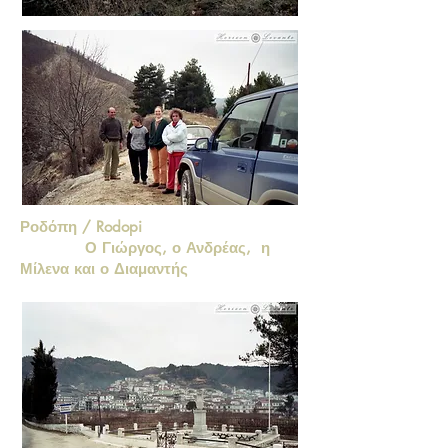
Ροδόπη / Rodopi
Ο Γιώργος, ο Ανδρέας, η
Μίλενα και ο Διαμαντής