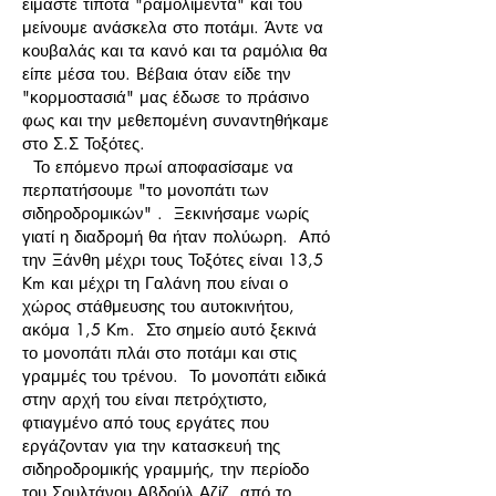
είμαστε τίποτα "ραμολιμέντα" και του
μείνουμε ανάσκελα στο ποτάμι. Άντε να
κουβαλάς και τα κανό και τα ραμόλια θα
είπε μέσα του. Βέβαια όταν είδε την
"κορμοστασιά" μας έδωσε το πράσινο
φως και την μεθεπομένη συναντηθήκαμε
στο Σ.Σ Τοξότες.
Το επόμενο πρωί αποφασίσαμε να
περπατήσουμε "το μονοπάτι των
σιδηροδρομικών" . Ξεκινήσαμε νωρίς
γιατί η διαδρομή θα ήταν πολύωρη. Από
την Ξάνθη μέχρι τους Τοξότες είναι 13,5
Km και μέχρι τη Γαλάνη που είναι ο
χώρος στάθμευσης του αυτοκινήτου,
ακόμα 1,5 Km. Στο σημείο αυτό ξεκινά
το μονοπάτι πλάι στο ποτάμι και στις
γραμμές του τρένου. Το μονοπάτι ειδικά
στην αρχή του είναι πετρόχτιστο,
φτιαγμένο από τους εργάτες που
εργάζονταν για την κατασκευή της
σιδηροδρομικής γραμμής, την περίοδο
του Σουλτάνου Αβδούλ Αζίζ, από το