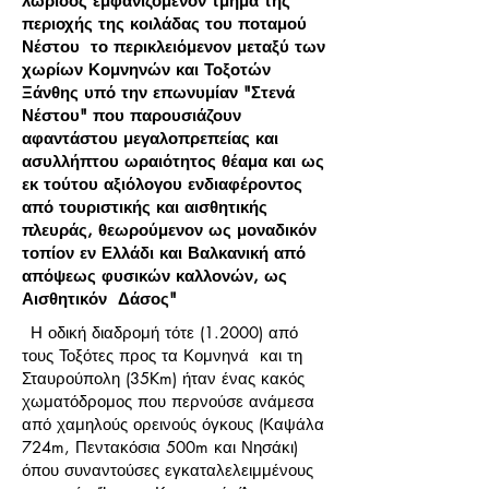
λωρίδος εμφανιζόμενον τμήμα της
περιοχής της κοιλάδας του ποταμού
Νέστου το περικλειόμενον μεταξύ των
χωρίων Κομνηνών και Τοξοτών
Ξάνθης υπό την επωνυμίαν "Στενά
Νέστου" που παρουσιάζουν
αφαντάστου μεγαλοπρεπείας και
ασυλλήπτου ωραιότητος θέαμα και ως
εκ τούτου αξιόλογου ενδιαφέροντος
από τουριστικής και αισθητικής
πλευράς, θεωρούμενον ως μοναδικόν
τοπίον εν Ελλάδι και Βαλκανική από
απόψεως φυσικών καλλονών, ως
Αισθητικόν Δάσος"
Η οδική διαδρομή τότε (1.2000) από
τους Τοξότες προς τα Κομνηνά και τη
Σταυρούπολη (35Km) ήταν ένας κακός
χωματόδρομος που περνούσε ανάμεσα
από χαμηλούς ορεινούς όγκους (Καψάλα
724m, Πεντακόσια 500m και Νησάκι)
όπου συναντούσες εγκαταλελειμμένους