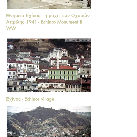
Μνημείο Εχίνου - η μάχη των Οχυρών -
Απρίλης 1941 - Echinos Monument II
WW
Εχίνος - Echinos village