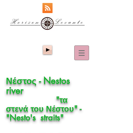
Νέστος - Nestos
river
"τα
στενά του Νέστου" -
"Nesto's straits"