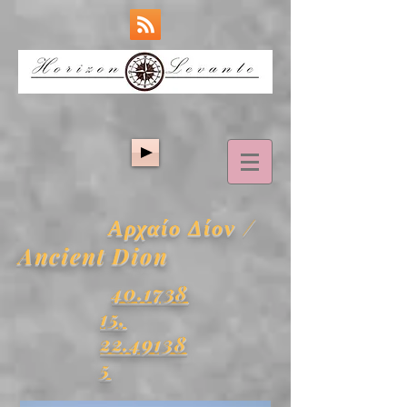
Αρχαίο Δίον /
Ancient Dion
40.1738
15,
22.49138
5