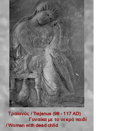
Τραϊανός / Trajanus (98 - 117 AD)
Γυναίκα με το νεκρό παιδί
/ Woman with dead child