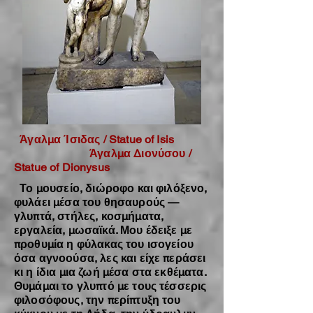
Άγαλμα Ίσιδας / Statue of Isis
Άγαλμα Διονύσου /
Statue of Dionysus
Το μουσείο, διώροφο και φιλόξενο,
φυλάει μέσα του θησαυρούς —
γλυπτά, στήλες, κοσμήματα,
εργαλεία, μωσαϊκά. Μου έδειξε με
προθυμία η φύλακας του ισογείου
όσα αγνοούσα, λες και είχε περάσει
κι η ίδια μια ζωή μέσα στα εκθέματα.
Θυμάμαι το γλυπτό με τους τέσσερις
φιλοσόφους, την περίπτυξη του