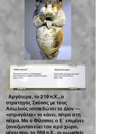
Αργότερα, το 219 π.Χ., ο
στρατηγός Σκόπας με τους
Αιτωλούς ισοπεδώνει το Δίον —
«στραγάλια» το κάνει, πέτρα στη
πέτρα. Μα ο Φίλιππος ο Ε΄ επιμένει·
ξαναζωντανεύει τον ιερό χώρο,
μέχρι που, το 169 π.Χ., οι ρωμαϊκές