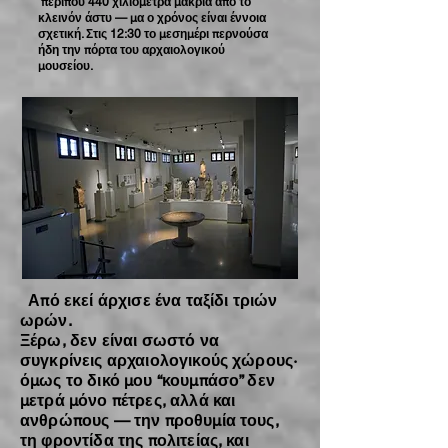
περίπου 440 χιλιόμετρα μακριά από το
κλεινόν άστυ — μα ο χρόνος είναι έννοια
σχετική. Στις 12:30 το μεσημέρι περνούσα
ήδη την πόρτα του αρχαιολογικού
μουσείου.
Από εκεί άρχισε ένα ταξίδι τριών
ωρών.
Ξέρω, δεν είναι σωστό να
συγκρίνεις αρχαιολογικούς χώρους·
όμως το δικό μου “κουμπάσο” δεν
μετρά μόνο πέτρες, αλλά και
ανθρώπους — την προθυμία τους,
τη φροντίδα της πολιτείας, και