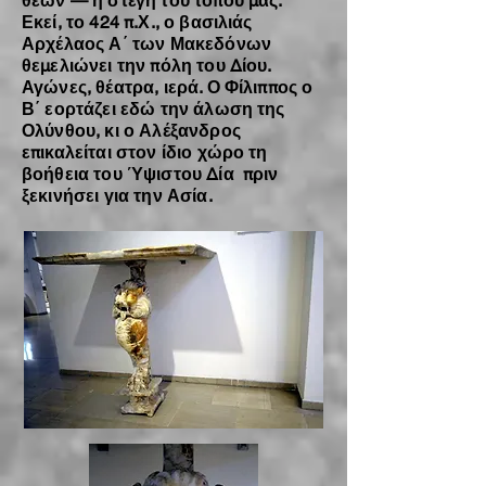
θεών — η στέγη του τόπου μας.
Εκεί, το 424 π.Χ., ο βασιλιάς
Αρχέλαος Α΄ των Μακεδόνων
θεμελιώνει την πόλη του Δίου.
Αγώνες, θέατρα, ιερά. Ο Φίλιππος ο
Β΄ εορτάζει εδώ την άλωση της
Ολύνθου, κι ο Αλέξανδρος
επικαλείται στον ίδιο χώρο τη
βοήθεια του Ύψιστου Δία πριν
ξεκινήσει για την Ασία.