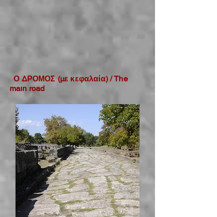
Ο ΔΡΟΜΟΣ (με κεφαλαία) / The
maιn road