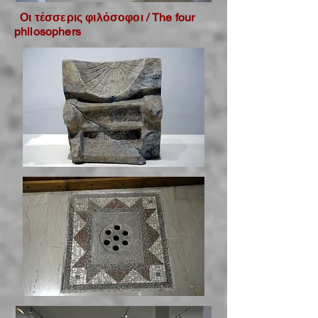
Οι τέσσερις φιλόσοφοι / The four
philosophers