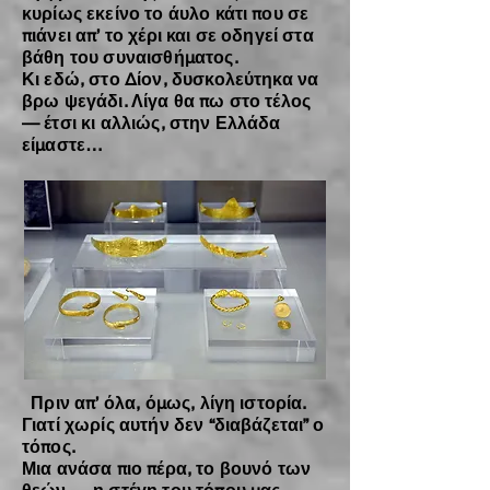
κυρίως εκείνο το άυλο κάτι που σε
πιάνει απ’ το χέρι και σε οδηγεί στα
βάθη του συναισθήματος.
Κι εδώ, στο Δίον, δυσκολεύτηκα να
βρω ψεγάδι. Λίγα θα πω στο τέλος
— έτσι κι αλλιώς, στην Ελλάδα
είμαστε…
Πριν απ’ όλα, όμως, λίγη ιστορία.
Γιατί χωρίς αυτήν δεν “διαβάζεται” ο
τόπος.
Μια ανάσα πιο πέρα, το βουνό των