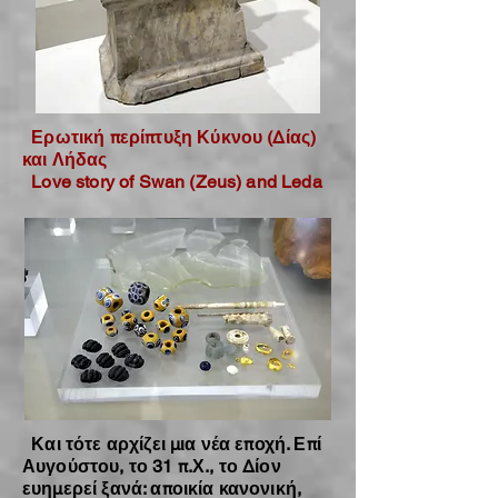
Ερωτική περίπτυξη Κύκνου (Δίας)
και Λήδας
Love story of Swan (Zeus) and Leda
Και τότε αρχίζει μια νέα εποχή. Επί
Αυγούστου, το 31 π.Χ., το Δίον
ευημερεί ξανά: αποικία κανονική,