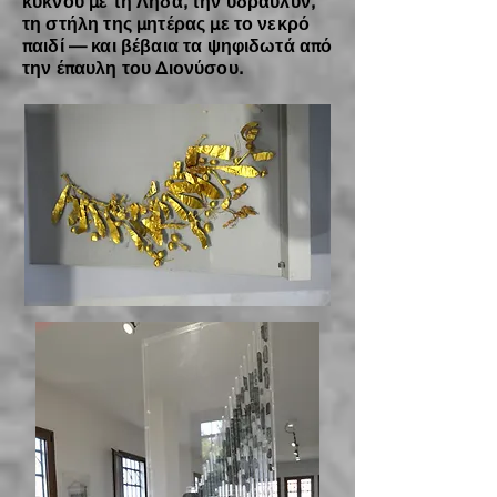
κύκνου με τη Λήδα, την ύδραυλυν,
τη στήλη της μητέρας με το νεκρό
παιδί — και βέβαια τα ψηφιδωτά από
την έπαυλη του Διονύσου.