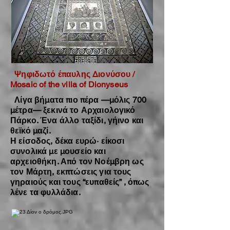
Ψηφιδωτό έπαυλης Διονύσου /
Mosaic of the villa of Dionyseus
Λίγα βήματα πιο πέρα —μόλις 700
μέτρα— ξεκινά το Αρχαιολογικό
Πάρκο. Ένα άλλο ταξίδι, γήινο και
θεϊκό μαζί.
Η είσοδος, δέκα ευρώ· είκοσι
συνολικά με μουσείο και
αρχειοθήκη. Από τον Νοέμβρη ως
τον Μάρτη, εκπτώσεις για τους
γηραιούς και τους “ευπαθείς” , όπως
λένε τα φυλλάδια.