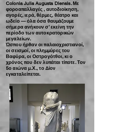
Colonia Julia Augusta Diensis. Με
φοροαπαλλαγές , αυτοδιοίκηση,
αγορές, ιερά, θέρμες, θέατρο και
ωδείο — όλα όσα θαυμάζουμε
σήμερα ανήκουν σ’ εκείνη την
περίοδο των αυτοκρατορικών
μεγαλείων.
Ώσπου ήρθαν οι παλαιοχριστιανοί,
οι σεισμοί, οι πλημμύρες του
Βαφύρα, οι Οστρογότθοι, κι ο
χρόνος που δεν λυπάται τίποτε. Τον
5ο αιώνα μ.Χ., το Δίον
εγκαταλείπεται.