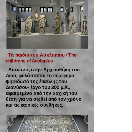
Τα παιδιά του Ασκληπιού / The
childrens of Asclepius
Απέναντι, στην Αρχειοθήκη του
Δίου, φυλάσσεται το περίφημο
ψηφιδωτό της έπαυλης του
Διονύσου· έργο του 200 μ.Χ.,
αφαιρεμένο από την αρχική του
θέση για να σωθεί από τον χρόνο
και τις καιρικές συνθήκες.