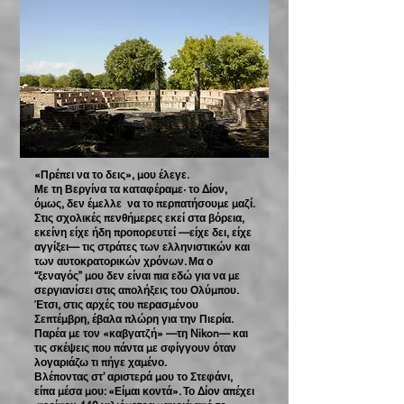
«Πρέπει να το δεις», μου έλεγε.
Με τη Βεργίνα τα καταφέραμε· το Δίον,
όμως, δεν έμελλε να το περπατήσουμε μαζί.
Στις σχολικές πενθήμερες εκεί στα βόρεια,
εκείνη είχε ήδη προπορευτεί —είχε δει, είχε
αγγίξει— τις στράτες των ελληνιστικών και
των αυτοκρατορικών χρόνων. Μα ο
“ξεναγός” μου δεν είναι πια εδώ για να με
σεργιανίσει στις απολήξεις του Ολύμπου.
Έτσι, στις αρχές του περασμένου
Σεπτέμβρη, έβαλα πλώρη για την Πιερία.
Παρέα με τον «καβγατζή» —τη Nikon— και
τις σκέψεις που πάντα με σφίγγουν όταν
λογαριάζω τι πήγε χαμένο.
Βλέποντας στ’ αριστερά μου το Στεφάνι,
είπα μέσα μου: «Είμαι κοντά». Το Δίον απέχει