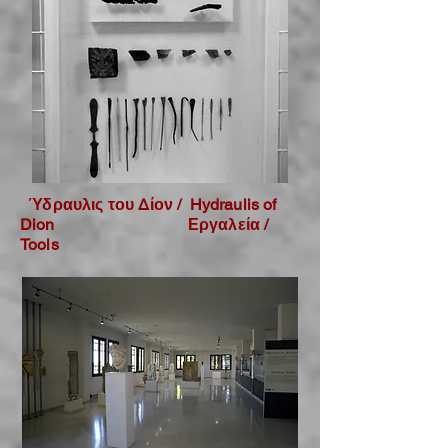
Ύδραυλις του Δίον / Hydraulis of
Dion
Εργαλεία /
Tools