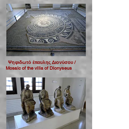
Ψηφιδωτό έπαυλης Διονύσου /
Mosaic of the villa of Dionyseus