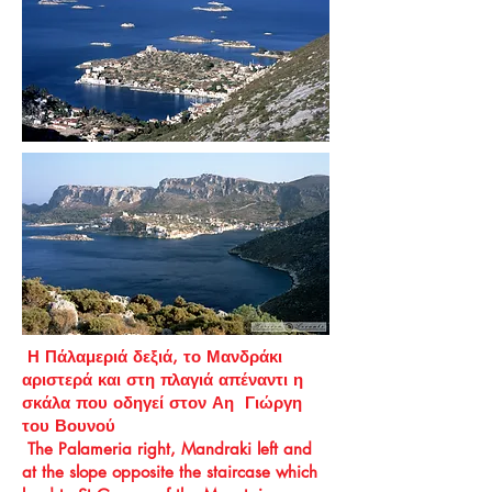
Η Πάλαμεριά δεξιά, το Μανδράκι
αριστερά και στη πλαγιά απέναντι η
σκάλα που οδηγεί στον
Αη Γιώργη
του Βουνού
The Palameria right, Mandraki left and
at the slope opposite the staircase which