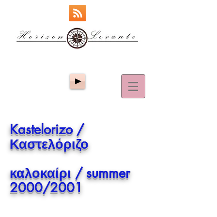
Kastelorizo /
Καστελόριζο
καλοκαίρι / summer
2000/2001