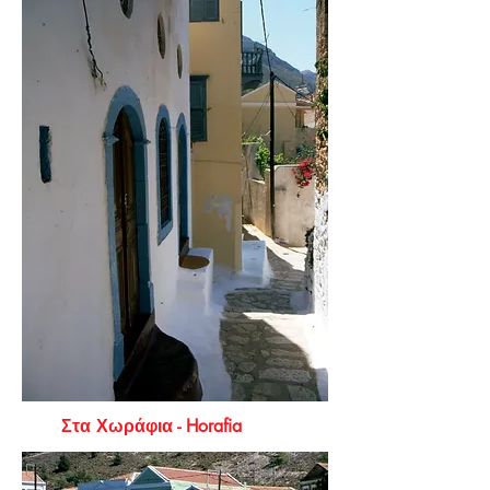
Στα Χωράφια - Horafia