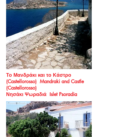
Το Μανδράκι και το Κάστρο
(Castellorosso)
Mandraki and Castle
(Castellorosso)
Νησάκι Ψωραδιά Ιslet Psoradia