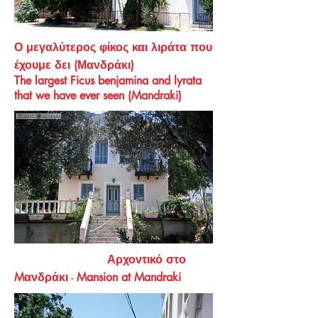
Ο μεγαλύτερος φίκος και λιράτα που
έχουμε δει (Μανδράκι)
The largest Ficus benjamina and lyrata
that we have ever seen (Mandraki)
Αρχοντικό στο
Mανδράκι
-
Mansion at Mandraki