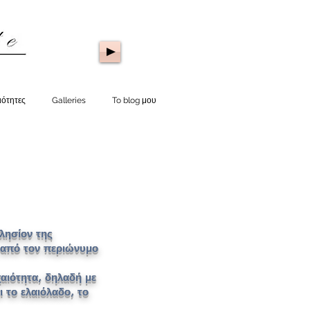
ιότητες
Galleries
To blog μου
λησίον της
 από τον περιώνυμο
αιότητα, δηλαδή με
 το ελαιόλαδο, το