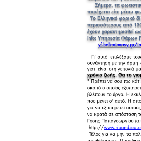
Σήμερα, τα φωτιστικά
παρέχεται είτε μέσω φ
Το Ελληνικό φαρικό δίκ
περισσότερους από 1300
έχουν χαρακτηρισθεί ως
info: Υπηρεσία Φάρων 
yf.hellenicnavy.gr/
Γι΄ αυτό επιλέξαμε τους
συνάντηση με την άρμη κ
γιατί είναι στη γειτονιά 
χρόνια ζωής. Θα το γιο
" Πρέπει να σου πω κάτι
σκοπό ο οποίος εξυπηρετε
βλέπουν το έργο. Η εκκλη
που μένει σ' αυτό. Η απο
για να εξυπηρετεί αυτούς
να κρατά σε απόσταση 
Γήσης Παπαγεωργίου (απ
http://
www.ribandsea.c
Τέλος για να μην τα πολυ
της θάλασσας. Προσδιορί