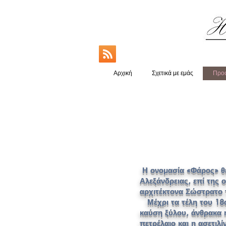
Αρχική
Σχετικά με εμάς
Προο
Lighthou
Η ονομασία «Φάρος» θε
Αλεξάνδρειας, επί της
αρχιτέκτονα Σώστρατο τ
Μέχρι τα τέλη του 18ο
καύση ξύλου, άνθρακα 
πετρέλαιο και η ασετιλί