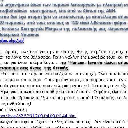
 μηχανήματα όλων των πυρσών λειτουργούν με ηλεκτρική εν
ωτοβολταϊκών συστημάτων, είτε από το δίκτυο της ΔΕΗ.
τυο δεν έχει σταματήσει να επεκτείνεται, με αποτέλεσμα σήμ
 πυρσούς, από τους οποίους οι 120 είναι λιθόκτιστοι φάροι 
 Ιστορικά Διατηρητέα Μνημεία της πολιτιστικής μας κληρονομ
Πολεμικού Ναυτικού
index.php/el/
 φάρους, αλλά και για τη γοητεία της θέσης, το μέτρο της αρχιτεκ
αι τα λόγια της θάλασσας. Για τη γαλήνη της μοναξιάς τους και 
μας και για έναν ακόμα λόγο......
το "Horizon - Levante κλείνει σή
ρτάσουμε στις άκρες της Αττικής.
 εδώ, το οποίο έπρεπε να σου έχω πει στην αρχή. Όλα τα κτίσματα
ίται μέσα στο κτίσμα. Ο κινηματογράφος, επί παραδείγματι, έγινε
σία για τους πιστούς που εκκλησιάζονται εκεί. Το σπίτι για να εξυ
θήκη για τα υλικά που αποθηκεύονται σ' αυτήν. Ο φάρος είναι το
 οι οποίοι βρίσκονται έξω και μακριά από αυτόν! Ο σκοπός της ίδι
τους ανθρώπους!
ό συνέντευξη)
om/face/339-2010-05-04-05-07-44.html
λογούμε οι φάροι έχουν πολλές ιδιαιτερότητες. Δεν είναι παιδιά τ
ζονται από τα πελάγη, τους κόλπους, τους κάβους και τις άκρες 