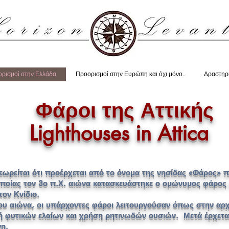
ρισμοί στην Ελλάδα
Προορισμοί στην Ευρώπη και όχι μόνο..
Δραστηρ
Φάροι της Αττικής
ses in Attica
ωρείται ότι προέρχεται από το όνομα της νησίδας «Φάρος» π
 οποίας τον 3ο π.Χ. αιώνα κατασκευάστηκε ο ομώνυμος φάρος
ον Κνίδιο.
υ αιώνα, οι υπάρχοντες φάροι λειτουργούσαν όπως στην αρχ
ή φυτικών ελαίων και χρήση ρητινωδών ουσιών. Μετά έρχεται
νη.