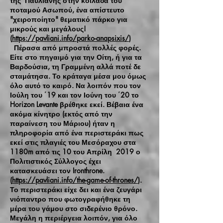
της Παύλιανης στην κοιλάδα του
ποταμού Ασωπού, ένα απίστευτο
"χειροποίητο" θεματικό πάρκο για
μικρούς και μεγάλους!
(
https://pavliani.info/parko-anapsixis/
)
Πέρασα από μπροστά πολλές φορές.
Είτε στο πηγαιμό για την Οίτη, ή για τα
Βαρδούσια, τη Γραμμένη αλλά ποτέ δε
σταμάτησα. Το κράταγα μέσα μου όμως
όλο αυτό το καιρό. Να λοιπόν που τον
Ιούλη του ΄19 και τον Ιούνη του ΄20 το
Horizon Levante βρέθηκε εκεί. Βέβαια ένα
ακόμα κίνητρο (εκτός από την
παραίνεση του Μάριου) ήταν η
πληροφορία από ένα περιστεράκι πως
εκεί στις πλαγιές του Μεσόραχου στα
1180m από τις 10 του Απρίλη 2019 ο
Πολιτιστικός Σύλλογος έχει
κατασκευάσει τον Ironthrone.
(
https://pavliani.info/the-game-of-thrones/
).
Το περιστεράκι είχε δει και ένα ζευγάρι
νιόπαντρο που φωτογραφήθηκε τη
μέρα του γάμου στο σιδερένιο θρόνο.
Μεγάλη η περιέργεια λοιπόν, για όλο