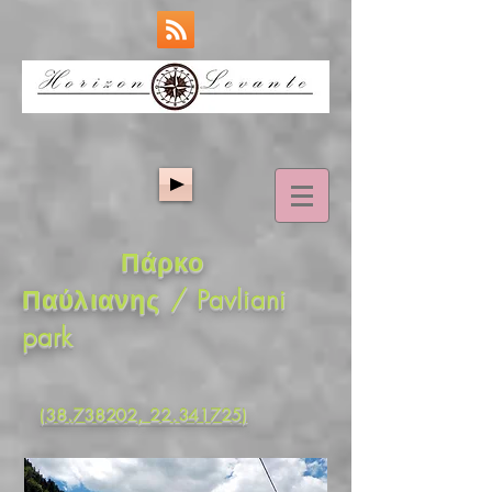
Πάρκο
Παύλιανης / Pavliani
park
(38.738202, 22.341725)