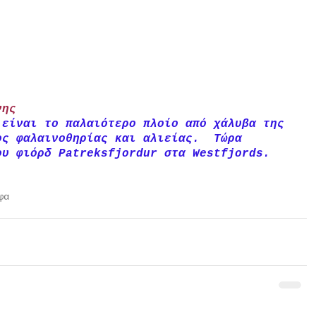
νης
 είναι το παλαιότερο πλοίο από χάλυβα της 
ος φαλαινοθηρίας και αλιείας.  Τώρα 
ου φιόρδ Patreksfjordur στα Westfjords.
φα