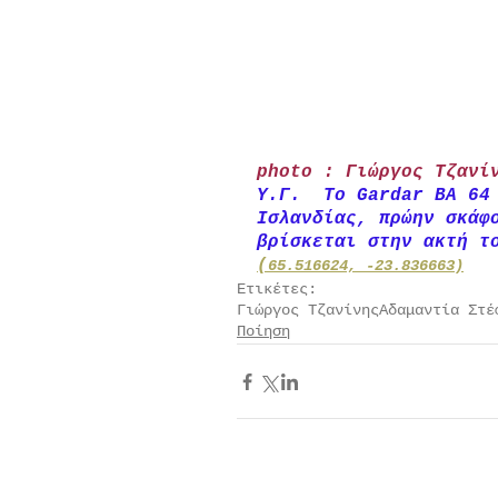
photo : Γιώργος Τζανί
Υ.Γ.  Το Gardar BA 64
Ισλανδίας, πρώην σκάφ
βρίσκεται στην ακτή τ
(
65.516624, -23.836663
)
Ετικέτες:
Γιώργος Τζανίνης
Αδαμαντία Στέ
Ποίηση