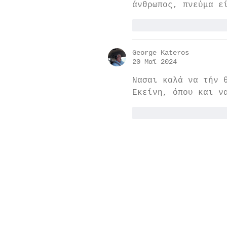
άνθρωπος, πνεύμα ε
Μου αρέσει
Απάν
George Kateros
20 Μαΐ 2024
Νασαι καλά να τήν 
Εκείνη, όπου και ν
Μου αρέσει
Απάν