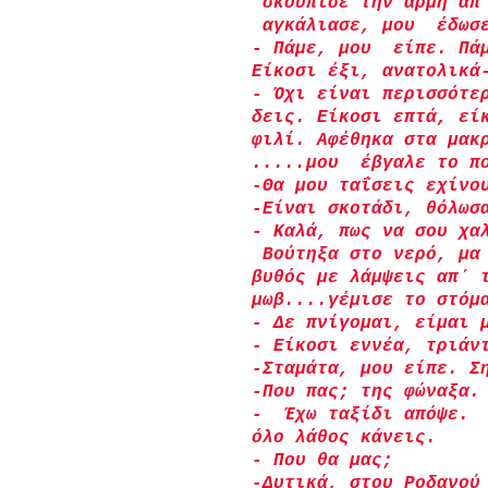
 σκούπισε την άρμη απ
 αγκάλιασε, μου  έδωσ
- Πάμε, μου  είπε. Πά
Είκοσι έξι, ανατολικά
- Όχι είναι περισσότε
δεις. Είκοσι επτά, εί
φιλί. Αφέθηκα στα μακ
.....μου  έβγαλε το π
-Θα μου ταΐσεις εχίνο
-Είναι σκοτάδι, θόλωσ
- Καλά, πως να σου χα
 Βούτηξα στο νερό, μα
βυθός με λάμψεις απ΄ 
μωβ....γέμισε το στόμ
- Δε πνίγομαι, είμαι 
- Είκοσι εννέα, τριάν
-Σταμάτα, μου είπε. Σ
-Που πας; της φώναξα.
-  Έχω ταξίδι απόψε. 
όλο λάθος κάνεις.
- Που θα μας;
-Δυτικά, στου Ροδανού