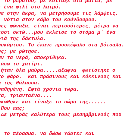
΄ το μπράτσο, με κοίταξε στα μάτια, με 
ε ένα φιλί στο λαιμό.
με στην άκρα, να μετρήσουμε τις λάμψεις. 
- νότια στον κάβο του Κούνδουρου.
ρες φώναξα, είναι περισσότερες, μέτρα να 
κοσι οκτώ...μου έκλεισε το στόμα μ΄ ένα 
ριά της δάκτυλα.
ουκάμισο. Το έκανε προσκέφαλο στα βότσαλα.
υς; με ρώτησε.
αν τα νερά, αποκρίθηκα.
λάσω το χατίρι.
 ήταν όλα μαύρα.....άξαφνα  φωτίστηκε ο 
το φάρο.  Και πράσινους και κόκκινους και 
α της θάλασσα.
μαθημένη. Εφτά χρόνια τώρα.
τα, τριανταένα....
ηκώθηκε και τίναξε το σώμα της......
 Που πας;
 Δε μετράς καλύτερα τους μεσημβρινούς που 
  το πέρασμα, να δώσω χάρτες και 