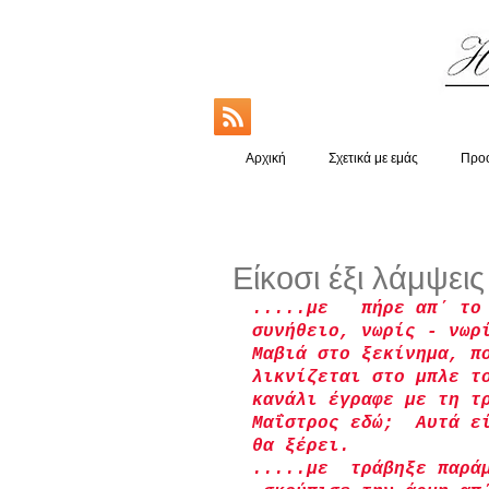
Αρχική
Σχετικά με εμάς
Προο
Είκοσι έξι λάμψεις
.....με   πήρε απ΄ το
συνήθειο, νωρίς - νωρ
Μαβιά στο ξεκίνημα, π
λικνίζεται στο μπλε τ
κανάλι έγραφε με τη τ
Μαΐστρος εδώ;  Αυτά ε
θα ξέρει.
.....με  τράβηξε παρά